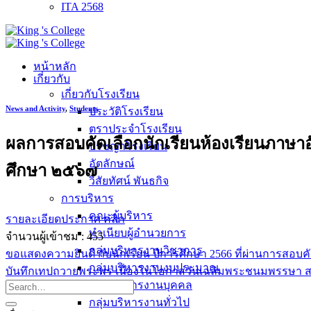
ITA 2568
หน้าหลัก
เกี่ยวกับ
เกี่ยวกับโรงเรียน
News and Activity
,
Students
ประวัติโรงเรียน
ตราประจำโรงเรียน
ผลการสอบคัดเลือกนักเรียนห้องเรียนภาษาอัง
ปรัชญาโรงเรียน
อัตลักษณ์
ศึกษา ๒๕๖๗
วิสัยทัศน์ พันธกิจ
การบริหาร
คณะผู้บริหาร
รายละเอียดประกาศ คลิก
ทำเนียบผู้อำนวยการ
จำนวนผู้เข้าชม :
455
กลุ่มบริหารงานวิชาการ
ขอแสดงความยินดี กับนักเรียน ปีการศึกษา 2566 ที่ผ่านการสอบคั
กลุ่มบริหารงานงบประมาณ
บันทึกเทปถวายพระพร เนื่องในโอกาสวันเฉลิมพระชนมพรรษา สม
กลุ่มบริหารงานบุคคล
กลุ่มบริหารงานทั่วไป