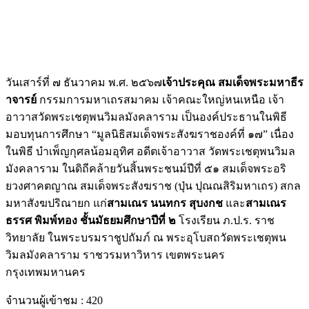
วันเสาร์ที่ ๗ ธันวาคม พ.ศ. ๒๕๖๗
เจ้าประคุณ สมเด็จพระมหาธีร
าจารย์
กรรมการมหาเถรสมาคม เจ้าคณะใหญ่หนเหนือ เจ้า
อาวาสวัดพระเชตุพนวิมลมังคลาราม เป็นองค์ประธานในพิธี
มอบทุนการศึกษา “มูลนิธิสมเด็จพระสังฆราชองค์ที่ ๑๗” เนื่อง
ในพิธี บำเพ็ญกุศลน้อมอุทิศ อดีตเจ้าอาวาส วัดพระเชตุพนวิมล
มังคลาราม ในดิถีคล้ายวันสิ้นพระชนม์ปีที่ ๕๑ สมเด็จพระอริ
ยวงศาคตญาณ สมเด็จพระสังฆราช (ปุ่น ปุณณสิริมหาเถร) สกล
มหาสังฆปริณายก แก่
สามเณร นนทกร สุบงกช
และ
สามเณร
ธรรศ พิมพ์ทอง ชั้นมัธยมศึกษาปีที่ ๒
โรงเรียน ภ.ป.ร. ราช
วิทยาลัย ในพระบรมราชูปถัมภ์ ณ พระอุโบสถวัดพระเชตุพน
วิมลมังคลาราม ราชวรมหาวิหาร เขตพระนคร
กรุงเทพมหานคร
จำนวนผู้เข้าชม :
420