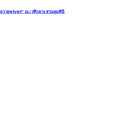
วายพระพร” ณ เวทีกลาง สวนลุมพินี