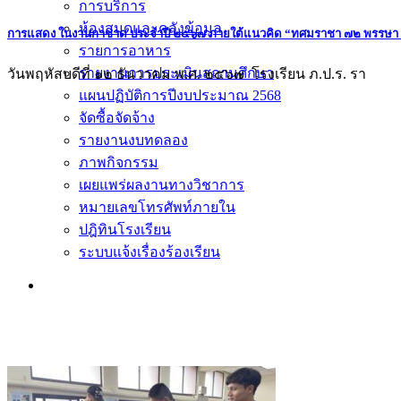
การบริการ
ห้องสมุดและคลังข้อมูล
การแสดง ในงานกาชาด ประจำปี ๒๕๖๗ ภายใต้แนวคิด “ทศมราชา ๗๒ พรรษา ถ
รายการอาหาร
รายงานการประเมินสถานศึกษา
วันพฤหัสบดีที่ ๑๒ ธันวาคม พ.ศ. ๒๕๖๗ โรงเรียน ภ.ป.ร. รา
แผนปฏิบัติการปีงบประมาณ 2568
จัดซื้อจัดจ้าง
รายงานงบทดลอง
ภาพกิจกรรม
เผยแพร่ผลงานทางวิชาการ
หมายเลขโทรศัพท์ภายใน
ปฎิทินโรงเรียน
ระบบแจ้งเรื่องร้องเรียน