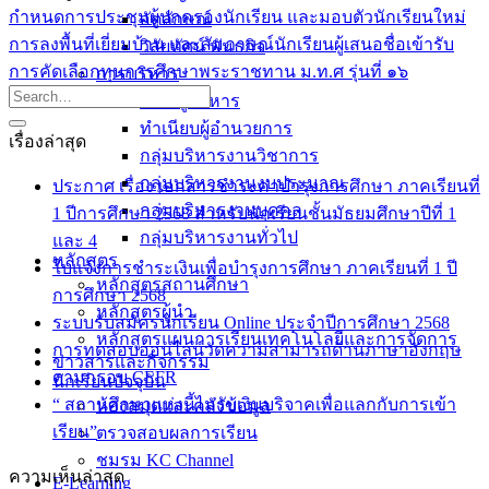
กำหนดการประชุมผู้ปกครองนักเรียน และมอบตัวนักเรียนใหม่
อัตลักษณ์
การลงพื้นที่เยี่ยมบ้าน และสัมภาษณ์นักเรียนผู้เสนอชื่อเข้ารับ
วิสัยทัศน์ พันธกิจ
การคัดเลือกทุนการศึกษาพระราชทาน ม.ท.ศ รุ่นที่ ๑๖
การบริหาร
คณะผู้บริหาร
ทำเนียบผู้อำนวยการ
เรื่องล่าสุด
กลุ่มบริหารงานวิชาการ
กลุ่มบริหารงานงบประมาณ
ประกาศ เรื่อง เอกสารชำระค่าบำรุงการศึกษา ภาคเรียนที่
กลุ่มบริหารงานบุคคล
1 ปีการศึกษา 2568 สำหรับนักเรียนชั้นมัธยมศึกษาปีที่ 1
กลุ่มบริหารงานทั่วไป
และ 4
หลักสูตร
ใบแจ้งการชำระเงินเพื่อบำรุงการศึกษา ภาคเรียนที่ 1 ปี
หลักสูตรสถานศึกษา
การศึกษา 2568
หลักสูตรผู้นำ
ระบบรับสมัครนักเรียน Online ประจำปีการศึกษา 2568
หลักสูตรแผนการเรียนเทคโนโลยีและการจัดการ
การทดสอบออนไลน์วัดความสามารถด้านภาษาอังกฤษ
ข่าวสารและกิจกรรม
ตามกรอบ CEFR
นักเรียนปัจจุบัน
“ สถานศึกษาแห่งนี้ไม่รับเงินบริจาคเพื่อแลกกับการเข้า
ห้องสมุดและคลังข้อมูล
เรียน”
ตรวจสอบผลการเรียน
ชมรม KC Channel
ความเห็นล่าสุด
E-Learning