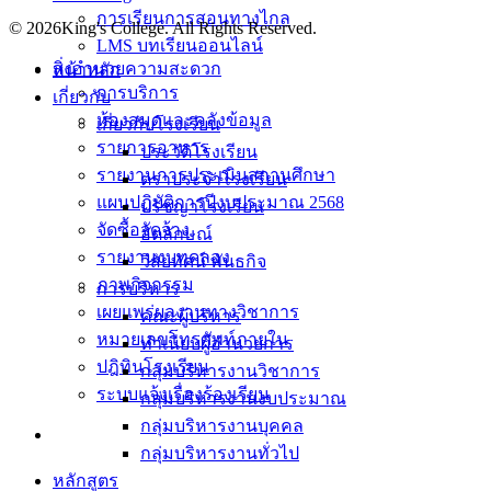
การเรียนการสอนทางไกล
© 2026King's College. All Rights Reserved.
LMS บทเรียนออนไลน์
สิ่งอำนวยความสะดวก
หน้าหลัก
การบริการ
เกี่ยวกับ
ห้องสมุดและคลังข้อมูล
เกี่ยวกับโรงเรียน
รายการอาหาร
ประวัติโรงเรียน
รายงานการประเมินสถานศึกษา
ตราประจำโรงเรียน
แผนปฏิบัติการปีงบประมาณ 2568
ปรัชญาโรงเรียน
จัดซื้อจัดจ้าง
อัตลักษณ์
รายงานงบทดลอง
วิสัยทัศน์ พันธกิจ
ภาพกิจกรรม
การบริหาร
เผยแพร่ผลงานทางวิชาการ
คณะผู้บริหาร
หมายเลขโทรศัพท์ภายใน
ทำเนียบผู้อำนวยการ
ปฎิทินโรงเรียน
กลุ่มบริหารงานวิชาการ
ระบบแจ้งเรื่องร้องเรียน
กลุ่มบริหารงานงบประมาณ
กลุ่มบริหารงานบุคคล
กลุ่มบริหารงานทั่วไป
หลักสูตร