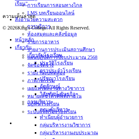
เรียน”
การเรียนการสอนทางไกล
LMS บทเรียนออนไลน์
ความเห็นล่าสุด
สิ่งอำนวยความสะดวก
การบริการ
© 2026King's College. All Rights Reserved.
ห้องสมุดและคลังข้อมูล
หน้าหลัก
รายการอาหาร
เกี่ยวกับ
รายงานการประเมินสถานศึกษา
เกี่ยวกับโรงเรียน
แผนปฏิบัติการปีงบประมาณ 2568
ประวัติโรงเรียน
จัดซื้อจัดจ้าง
ตราประจำโรงเรียน
รายงานงบทดลอง
ปรัชญาโรงเรียน
ภาพกิจกรรม
อัตลักษณ์
เผยแพร่ผลงานทางวิชาการ
วิสัยทัศน์ พันธกิจ
หมายเลขโทรศัพท์ภายใน
การบริหาร
ปฎิทินโรงเรียน
คณะผู้บริหาร
ระบบแจ้งเรื่องร้องเรียน
ทำเนียบผู้อำนวยการ
กลุ่มบริหารงานวิชาการ
กลุ่มบริหารงานงบประมาณ