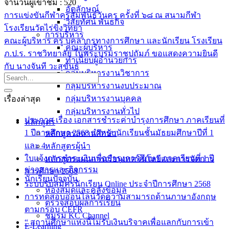
จำนวนผู้เข้าชม :
520
อัตลักษณ์
การแข่งขันกีฬาคุรุสัมพันธ์วันครู ครั้งที่ ๖๘ ณ สนามกีฬา
วิสัยทัศน์ พันธกิจ
โรงเรียนวัดไร่ขิงวิทยา
การบริหาร
คณะผู้บริหาร ครู บุคลากรทางการศึกษา และนักเรียน โรงเรียน
คณะผู้บริหาร
ภ.ป.ร. ราชวิทยาลัย ในพระบรมราชูปถัมภ์ ขอแสดงความยินดี
ทำเนียบผู้อำนวยการ
กับ นางจันที วะสุขันธ์
กลุ่มบริหารงานวิชาการ
กลุ่มบริหารงานงบประมาณ
กลุ่มบริหารงานบุคคล
เรื่องล่าสุด
กลุ่มบริหารงานทั่วไป
ประกาศ เรื่อง เอกสารชำระค่าบำรุงการศึกษา ภาคเรียนที่
หลักสูตร
1 ปีการศึกษา 2568 สำหรับนักเรียนชั้นมัธยมศึกษาปีที่ 1
หลักสูตรสถานศึกษา
และ 4
หลักสูตรผู้นำ
ใบแจ้งการชำระเงินเพื่อบำรุงการศึกษา ภาคเรียนที่ 1 ปี
หลักสูตรแผนการเรียนเทคโนโลยีและการจัดการ
ข่าวสารและกิจกรรม
การศึกษา 2568
นักเรียนปัจจุบัน
ระบบรับสมัครนักเรียน Online ประจำปีการศึกษา 2568
ห้องสมุดและคลังข้อมูล
การทดสอบออนไลน์วัดความสามารถด้านภาษาอังกฤษ
ตรวจสอบผลการเรียน
ตามกรอบ CEFR
ชมรม KC Channel
“ สถานศึกษาแห่งนี้ไม่รับเงินบริจาคเพื่อแลกกับการเข้า
E-Learning