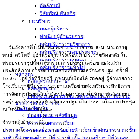
อัตลักษณ์
วิสัยทัศน์ พันธกิจ
การบริหาร
คณะผู้บริหาร
ทำเนียบผู้อำนวยการ
กลุ่มบริหารงานวิชาการ
วันอังคารที่ 8 มีนาคม พ.ศ. 2565 เวลา 09.30 น. นายอรรฐ
กลุ่มบริหารงานงบประมาณ
พนธ์ ศรีโพธิ์ ผู้อำนวยการโรงเรียน ภ.ป.ร. ราชวิทยาลัย ใน
กลุ่มบริหารงานบุคคล
พระบรมราชูปถัมภ์ เข้าร่วมการประชุมเครือข่ายส่งเสริม
กลุ่มบริหารงานทั่วไป
ประสิทธิภาพ การจัดการมัธยมศึกษาจังหวัดนครปฐม ครั้งที่
หลักสูตร
1/2565 โดย ว่าที่ร้อยตรี ดร.มนต์เมืองใต้ รอดอยู่ ผู้อำนวยการ
หลักสูตรสถานศึกษา
โรงเรียนราชินีบูรณะ ประธานเครือข่ายส่งเสริมประสิทธิภาพ
หลักสูตรผู้นำ
การจัดการมัธยมศึกษาจังหวัดนครปฐม ที่ปรึกษาพิเศษนายก
หลักสูตรแผนการเรียนเทคโนโลยีและการจัดการ
องค์การบริหารส่วนจังหวัดนครปฐม เป็นประธานในการประชุม
ข่าวสารและกิจกรรม
นักเรียนปัจจุบัน
ณ โรงเรียนราชินีบูรณะ
ห้องสมุดและคลังข้อมูล
จำนวนผู้เข้าชม :
621
ตรวจสอบผลการเรียน
ประกาศโรงเรียน เรื่อง การรับย้ายนักเรียนเข้าศึกษาระหว่างชั้น
ชมรม KC Channel
E-Learning
ระดับชั้นประถมศึกษาปีที่ ๕ ระดับชั้นประถมศึกษาปีที่ ๖ และ