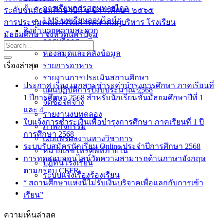
การเรียนการสอนทางไกล
ระดับชั้นมัธยมศึกษาปีที่ ๒ ปีการศึกษา ๒๕๖๕
LMS บทเรียนออนไลน์
การประชุมคณะกรรมการสมาคมผู้บริหาร โรงเรียน
สิ่งอำนวยความสะดวก
มัธยมศึกษา จังหวัดนครปฐม
การบริการ
ห้องสมุดและคลังข้อมูล
เรื่องล่าสุด
รายการอาหาร
รายงานการประเมินสถานศึกษา
ประกาศ เรื่อง เอกสารชำระค่าบำรุงการศึกษา ภาคเรียนที่
แผนปฏิบัติการปีงบประมาณ 2568
1 ปีการศึกษา 2568 สำหรับนักเรียนชั้นมัธยมศึกษาปีที่ 1
จัดซื้อจัดจ้าง
และ 4
รายงานงบทดลอง
ใบแจ้งการชำระเงินเพื่อบำรุงการศึกษา ภาคเรียนที่ 1 ปี
ภาพกิจกรรม
การศึกษา 2568
เผยแพร่ผลงานทางวิชาการ
ระบบรับสมัครนักเรียน Online ประจำปีการศึกษา 2568
หมายเลขโทรศัพท์ภายใน
การทดสอบออนไลน์วัดความสามารถด้านภาษาอังกฤษ
ปฎิทินโรงเรียน
ตามกรอบ CEFR
ระบบแจ้งเรื่องร้องเรียน
“ สถานศึกษาแห่งนี้ไม่รับเงินบริจาคเพื่อแลกกับการเข้า
เรียน”
ความเห็นล่าสุด