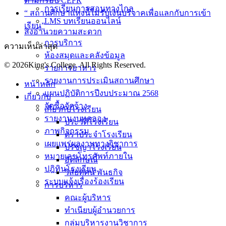
ตามกรอบ CEFR
การเรียนการสอนทางไกล
“ สถานศึกษาแห่งนี้ไม่รับเงินบริจาคเพื่อแลกกับการเข้า
LMS บทเรียนออนไลน์
เรียน”
สิ่งอำนวยความสะดวก
การบริการ
ความเห็นล่าสุด
ห้องสมุดและคลังข้อมูล
© 2026King's College. All Rights Reserved.
รายการอาหาร
รายงานการประเมินสถานศึกษา
หน้าหลัก
แผนปฏิบัติการปีงบประมาณ 2568
เกี่ยวกับ
จัดซื้อจัดจ้าง
เกี่ยวกับโรงเรียน
รายงานงบทดลอง
ประวัติโรงเรียน
ภาพกิจกรรม
ตราประจำโรงเรียน
เผยแพร่ผลงานทางวิชาการ
ปรัชญาโรงเรียน
หมายเลขโทรศัพท์ภายใน
อัตลักษณ์
ปฎิทินโรงเรียน
วิสัยทัศน์ พันธกิจ
ระบบแจ้งเรื่องร้องเรียน
การบริหาร
คณะผู้บริหาร
ทำเนียบผู้อำนวยการ
กลุ่มบริหารงานวิชาการ