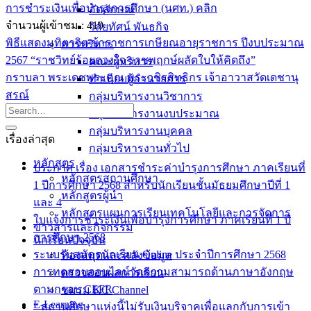
การชำระเงินเพื่อบำรุงการศึกษา (นศท.) คลิก
อัตลักษณ์
จำนวนผู้เข้าชม :
419
วิสัยทัศน์ พันธกิจ
พิธีแสดงมุทิตาจิต ข้าราชการเกษียณอายุราชการ ปีงบประมาณ
การบริหาร
2567 “ราชวิทย์ร้อยดวงใจ ราชพฤกษ์ผลัดใบให้คิดถึง”
คณะผู้บริหาร
กราบลา พระเดชพระคุณ พระวชิรสิทธิกร เจ้าอาวาสวัดเดชานุ
ทำเนียบผู้อำนวยการ
สรณ์
กลุ่มบริหารงานวิชาการ
กลุ่มบริหารงานงบประมาณ
กลุ่มบริหารงานบุคคล
เรื่องล่าสุด
กลุ่มบริหารงานทั่วไป
หลักสูตร
ประกาศ เรื่อง เอกสารชำระค่าบำรุงการศึกษา ภาคเรียนที่
หลักสูตรสถานศึกษา
1 ปีการศึกษา 2568 สำหรับนักเรียนชั้นมัธยมศึกษาปีที่ 1
หลักสูตรผู้นำ
และ 4
หลักสูตรแผนการเรียนเทคโนโลยีและการจัดการ
ใบแจ้งการชำระเงินเพื่อบำรุงการศึกษา ภาคเรียนที่ 1 ปี
ข่าวสารและกิจกรรม
การศึกษา 2568
นักเรียนปัจจุบัน
ระบบรับสมัครนักเรียน Online ประจำปีการศึกษา 2568
ห้องสมุดและคลังข้อมูล
การทดสอบออนไลน์วัดความสามารถด้านภาษาอังกฤษ
ตรวจสอบผลการเรียน
ตามกรอบ CEFR
ชมรม KC Channel
E-Learning
“ สถานศึกษาแห่งนี้ไม่รับเงินบริจาคเพื่อแลกกับการเข้า