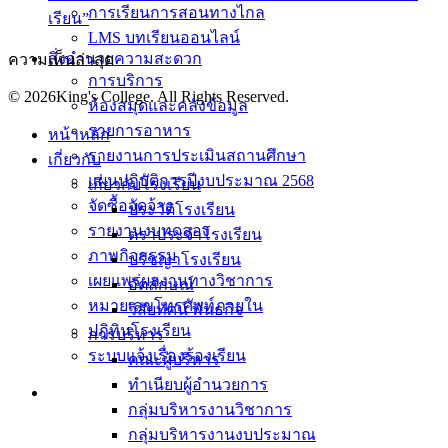
การเรียนการสอนทางไกล
เรียน”
LMS บทเรียนออนไลน์
สิ่งอำนวยความสะดวก
ความเห็นล่าสุด
การบริการ
© 2026King's College. All Rights Reserved.
ห้องสมุดและคลังข้อมูล
รายการอาหาร
หน้าหลัก
รายงานการประเมินสถานศึกษา
เกี่ยวกับ
แผนปฏิบัติการปีงบประมาณ 2568
เกี่ยวกับโรงเรียน
จัดซื้อจัดจ้าง
ประวัติโรงเรียน
รายงานงบทดลอง
ตราประจำโรงเรียน
ภาพกิจกรรม
ปรัชญาโรงเรียน
เผยแพร่ผลงานทางวิชาการ
อัตลักษณ์
หมายเลขโทรศัพท์ภายใน
วิสัยทัศน์ พันธกิจ
ปฎิทินโรงเรียน
การบริหาร
ระบบแจ้งเรื่องร้องเรียน
คณะผู้บริหาร
ทำเนียบผู้อำนวยการ
กลุ่มบริหารงานวิชาการ
กลุ่มบริหารงานงบประมาณ