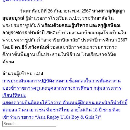
วันพฤหัสบดีที่ 26
กันยายน พ.ศ. 2567
นางสาวสุกัญญา
สุขสมบูรณ์
ผู้อำนวยการโรงเรียน ภ.ป.ร. ราชวิทยาลัย ใน
พระบรมราชูปถัมภ์
พร้อมด้วยคณะผู้บริหาร และครูผู้เกษียณ
อายุราชการ ประจำปี 2567
เข้าร่วมงานเกษียณกลุ่มโรงเรียนใน
พระบรมราชูปถัมภ์
“อาจาริยกษิณาลัย”
ประจำปีการศึกษา 2567
โดยมี
ดร.ธีร์
ภวังคนันท์
รองเลขาธิการคณะกรรมการ
การ
ศึกษาขั้นพื้นฐาน เป็นประธานในพิธีฯ ณ โรงเรียนราชวินิต
มัธยม
จำนวนผู้เข้าชม :
414
การประเมินผลการปฏิบัติงานตามข้อตกลงในการพัฒนางาน
ของข้าราชการครูและบุคลากรทางการศึกษา กลุ่มสาระการ
เรียนรู้ศิลปะ
แสดงความยินดีและให้โอวาท ตัวแทนผู้ฝึกสอน และนักกีฬารักบี้
ฟุตบอล 7 คน เยาวชน ทีมชาติไทย อายุไม่เกิน 18 ปี ชาย ที่จะ
เข้าร่วมรายการ “Asia Rugby U18s Boy & Girls 7s”