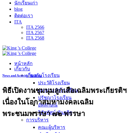
นักเรียนเก่า
blog
ติดต่อเรา
ITA
ITA 2566
ITA 2567
ITA 2568
หน้าหลัก
เกี่ยวกับ
เกี่ยวกับโรงเรียน
News and Activity
,
Students
ประวัติโรงเรียน
พิธีเปิดงานชุมนุมลูกเสือเฉลิมพระเกียรติฯ
ตราประจำโรงเรียน
ปรัชญาโรงเรียน
เนื่องในโอกาสมหามงคลเฉลิม
อัตลักษณ์
พระชนมพรรษา ๗๒ พรรษา
วิสัยทัศน์ พันธกิจ
การบริหาร
คณะผู้บริหาร