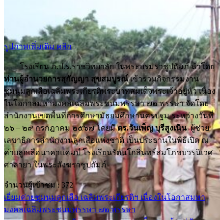
รูปภาพเพิ่มเติม คลิก
โรงเรียน ภ.ป.ร.ราชวิทยาลัย ในพระบรมราชูปถัมภ์ นำโดย
ท่านผู้อำนวยการสุกัญญา สุขสมบูรณ์
เข้าร่วมกิจกรรมงาน
ชุมนุมลูกเสือเฉลิมพระเกียรติพระบาทสมเด็จพระเจ้าอยู่หัว เนื่อง
ในโอกาสมหามงคลเฉลิมพระชนมพรรษา ๗๒ พรรษา จัดโดย
สำนักงานเขตพื้นที่การศึกษามัธยมศึกษานครปฐม
ระหว่างวันที่
๒๖ – ๒๙ กรกฎาคม ๒๕๖๗
โดยมี
ดร.วันเพ็ญ
บุรีสูงเนิน
ผู้ช่วย
เลขาธิการสำนักงานลูกเสือแห่งชาติ
เป็นประธานในพิธีเปิด
ณ
ค่ายลูกเสือนาคาแคมป์
โรงเรียนรัตนโกสินทร์สมโภช
บวรนิเวศ
ศาลายา ในพระสังฆราชูปถัมภ์
จำนวนผู้เข้าชม :
372
เยี่ยมค่ายชุมนุมลูกเสือ เฉลิมพระเกียรติฯ เนื่องในโอกาสมหา
มงคลเฉลิมพระชนมพรรษา ๗๒ พรรษา