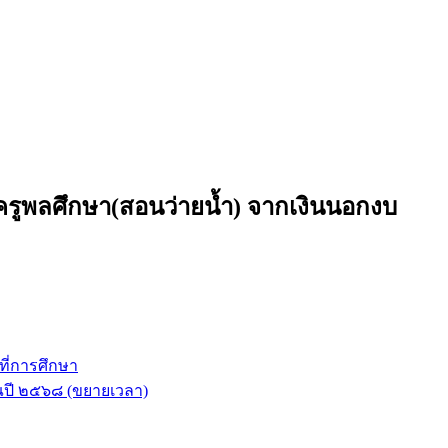
ที่ครูพลศึกษา(สอนว่ายน้ำ) จากเงินนอกงบ
ที่การศึกษา
าณปี ๒๕๖๘ (ขยายเวลา)