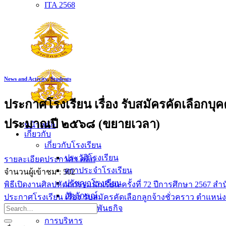
ITA 2568
News and Activity
,
Students
ประกาศโรงเรียน เรื่อง รับสมัครคัดเลือกบุค
ประมาณปี ๒๕๖๘ (ขยายเวลา)
หน้าหลัก
เกี่ยวกับ
เกี่ยวกับโรงเรียน
ประวัติโรงเรียน
รายละเอียดประกาศฯ คลิก
ตราประจำโรงเรียน
จำนวนผู้เข้าชม :
502
ปรัชญาโรงเรียน
พิธีเปิดงานศิลปหัตถกรรมนักเรียน ครั้งที่ 72 ปีการศึกษา 2567
อัตลักษณ์
ประกาศโรงเรียน เรื่อง รับสมัครคัดเลือกลูกจ้างชั่วคราว ตำแ
วิสัยทัศน์ พันธกิจ
การบริหาร