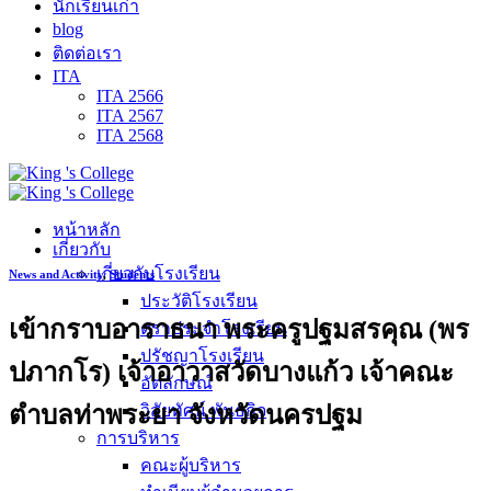
นักเรียนเก่า
blog
ติดต่อเรา
ITA
ITA 2566
ITA 2567
ITA 2568
หน้าหลัก
เกี่ยวกับ
เกี่ยวกับโรงเรียน
News and Activity
,
Students
ประวัติโรงเรียน
เข้ากราบอาราธนา พระครูปฐมสรคุณ (พร
ตราประจำโรงเรียน
ปรัชญาโรงเรียน
ปภากโร) เจ้าอาวาสวัดบางแก้ว เจ้าคณะ
อัตลักษณ์
ตำบลท่าพระยา จังหวัดนครปฐม
วิสัยทัศน์ พันธกิจ
การบริหาร
คณะผู้บริหาร