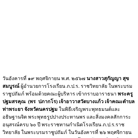
วันอังคารที่ ๑๙ พฤศจิกายน พ.ศ. ๒๕๖๗
นางสาวสุกัญญา สุข
สมบูรณ์
ผู้อำนวยการโรงเรียน ภ.ป.ร. ราชวิทยาลัย ในพระบรม
ราชูปถัมภ์ พร้อมด้วยคณะผู้บริหาร เข้ากราบอาราธนา
พระครู
ปฐมสรคุณ (พร ปภากโร) เจ้าอาวาสวัดบางแก้ว เจ้าคณะตำบล
ท่าพระยา จังหวัดนครปฐม
ในพิธีเจริญพระพุทธมนต์และ
อธิษฐานจิต พระพุทธรูปปางประทานพร และสิ่งมงคลสักการะ
อนุสรณ์ครบ ๖๐ ปี พระราชทานกำเนิดโรงเรียน ภ.ป.ร.ราช
วิทยาลัย ในพระบรมราชูปถัมภ์ ในวันอังคารที่ ๒๖ พฤศจิกายน