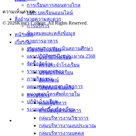
การเรียนการสอนทางไกล
ความเห็นล่าสุด
LMS บทเรียนออนไลน์
สิ่งอำนวยความสะดวก
© 2026King's College. All Rights Reserved.
การบริการ
ห้องสมุดและคลังข้อมูล
หน้าหลัก
รายการอาหาร
เกี่ยวกับ
รายงานการประเมินสถานศึกษา
เกี่ยวกับโรงเรียน
แผนปฏิบัติการปีงบประมาณ 2568
ประวัติโรงเรียน
จัดซื้อจัดจ้าง
ตราประจำโรงเรียน
รายงานงบทดลอง
ปรัชญาโรงเรียน
ภาพกิจกรรม
อัตลักษณ์
เผยแพร่ผลงานทางวิชาการ
วิสัยทัศน์ พันธกิจ
หมายเลขโทรศัพท์ภายใน
การบริหาร
ปฎิทินโรงเรียน
คณะผู้บริหาร
ระบบแจ้งเรื่องร้องเรียน
ทำเนียบผู้อำนวยการ
กลุ่มบริหารงานวิชาการ
กลุ่มบริหารงานงบประมาณ
กลุ่มบริหารงานบุคคล