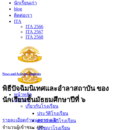
นักเรียนเก่า
blog
ติดต่อเรา
ITA
ITA 2566
ITA 2567
ITA 2568
News and Activity
,
Students
พิธีปัจฉิมนิเทศและอำลาสถาบัน ของ
หน้าหลัก
นักเรียนชั้นมัธยมศึกษาปีที่ ๖
เกี่ยวกับ
เกี่ยวกับโรงเรียน
ประวัติโรงเรียน
รายละเอียดกำหนดการ คลิก
ตราประจำโรงเรียน
จำนวนผู้เข้าชม :
480
ปรัชญาโรงเรียน