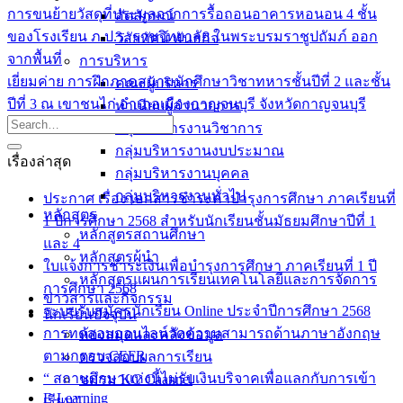
การขนย้ายวัสดุที่ประมูลจากการรื้อถอนอาคารหอนอน 4 ชั้น
อัตลักษณ์
ของโรงเรียน ภ.ป.ร. ราชวิทยาลัย ในพระบรมราชูปถัมภ์ ออก
วิสัยทัศน์ พันธกิจ
จากพื้นที่
การบริหาร
เยี่ยมค่าย การฝึกภาคสนามนักศึกษาวิชาทหารชั้นปีที่ 2 และชั้น
คณะผู้บริหาร
ปีที่ 3 ณ เขาชนไก่ อำเภอเมืองกาญจนบุรี จังหวัดกาญจนบุรี
ทำเนียบผู้อำนวยการ
กลุ่มบริหารงานวิชาการ
กลุ่มบริหารงานงบประมาณ
เรื่องล่าสุด
กลุ่มบริหารงานบุคคล
กลุ่มบริหารงานทั่วไป
ประกาศ เรื่อง เอกสารชำระค่าบำรุงการศึกษา ภาคเรียนที่
หลักสูตร
1 ปีการศึกษา 2568 สำหรับนักเรียนชั้นมัธยมศึกษาปีที่ 1
หลักสูตรสถานศึกษา
และ 4
หลักสูตรผู้นำ
ใบแจ้งการชำระเงินเพื่อบำรุงการศึกษา ภาคเรียนที่ 1 ปี
หลักสูตรแผนการเรียนเทคโนโลยีและการจัดการ
การศึกษา 2568
ข่าวสารและกิจกรรม
ระบบรับสมัครนักเรียน Online ประจำปีการศึกษา 2568
นักเรียนปัจจุบัน
การทดสอบออนไลน์วัดความสามารถด้านภาษาอังกฤษ
ห้องสมุดและคลังข้อมูล
ตามกรอบ CEFR
ตรวจสอบผลการเรียน
“ สถานศึกษาแห่งนี้ไม่รับเงินบริจาคเพื่อแลกกับการเข้า
ชมรม KC Channel
E-Learning
เรียน”