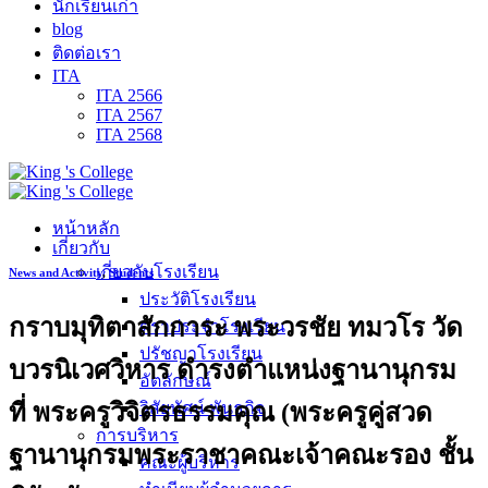
นักเรียนเก่า
blog
ติดต่อเรา
ITA
ITA 2566
ITA 2567
ITA 2568
หน้าหลัก
เกี่ยวกับ
เกี่ยวกับโรงเรียน
News and Activity
,
Students
ประวัติโรงเรียน
กราบมุทิตาสักการะ พระวรชัย ทมวโร วัด
ตราประจำโรงเรียน
ปรัชญาโรงเรียน
บวรนิเวศวิหาร ดำรงตำแหน่งฐานานุกรม
อัตลักษณ์
ที่ พระครูวิจิตรธรรมคุณ (พระครูคู่สวด
วิสัยทัศน์ พันธกิจ
การบริหาร
ฐานานุกรมพระราชาคณะเจ้าคณะรอง ชั้น
คณะผู้บริหาร