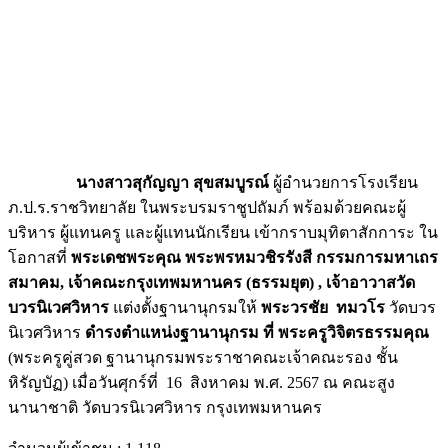
นางสาวสุกัญญา สุขสมบูรณ์
ผู้อำนวยการโรงเรียน
ภ.ป.ร.ราชวิทยาลัย ในพระบรมราชูปถัมภ์ พร้อมด้วยคณะผู้
บริหาร ผู้แทนครู และผู้แทนนักเรียน เข้ากราบมุทิตาสักการะ ใน
โอกาสที่
พระเดชพระคุณ พระพรหมวชิรรังสี กรรมการมหาเถร
สมาคม
, เจ้าคณะกรุงเทพมหานคร (ธรรมยุต) , เจ้าอาวาสวัด
บวรนิเวศวิหาร
แต่งตั้งฐานานุกรมให้
พระวรชัย ทมวโร
วัดบวร
นิเวศวิหาร
ดำรงตำแหน่งฐานานุกรม ที่ พระครูวิจิตรธรรมคุณ
(พระครูคู่สวด ฐานานุกรมพระราชาคณะเจ้าคณะรอง ชั้น
หิรัญบัฏ) เมื่อวันศุกร์ที่ 16 สิงหาคม พ.ศ. 2567 ณ คณะสูง
นานาชาติ วัดบวรนิเวศวิหาร กรุงเทพมหานคร