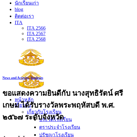
นักเรียนเก่า
blog
ติดต่อเรา
ITA
ITA 2566
ITA 2567
ITA 2568
News and Activity
,
Students
ขอแสดงความยินดีกับ นางสุทธิรัตน์ ศรี
หน้าหลัก
เกษม ได้รับรางวัลพระพฤหัสบดี พ.ศ.
เกี่ยวกับ
เกี่ยวกับโรงเรียน
๒๕๖๗ ระดับจังหวัด
ประวัติโรงเรียน
ตราประจำโรงเรียน
ปรัชญาโรงเรียน