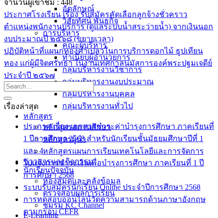
จำนวนผู้เข้าชม :
448
อัตลักษณ์
ประกาศโรงเรียน เรื่อง รับสมัครคัดเลือกลูกจ้างชั่วคราว
วิสัยทัศน์ พันธกิจ
ตำแหน่งพนักงานบริการ (ดูแลระบบน้ำสระว่ายน้ำ) จากเงินนอก
การบริหาร
งบประมาณปี ๒๕๖๘ (ขยายเวลา)
คณะผู้บริหาร
ปฏิบัติหน้าที่แผนกทองคำเปลวในการบริการดอกไม้ ธูปเทียน
ทำเนียบผู้อำนวยการ
ทอง แก่ผู้มีจิตศรัทธา ในงานเทศกาลนมัสการองค์พระปฐมเจดีย์
กลุ่มบริหารงานวิชาการ
ประจำปี ๒๕๖๗
กลุ่มบริหารงานงบประมาณ
กลุ่มบริหารงานบุคคล
กลุ่มบริหารงานทั่วไป
เรื่องล่าสุด
หลักสูตร
ประกาศ เรื่อง เอกสารชำระค่าบำรุงการศึกษา ภาคเรียนที่
หลักสูตรสถานศึกษา
1 ปีการศึกษา 2568 สำหรับนักเรียนชั้นมัธยมศึกษาปีที่ 1
หลักสูตรผู้นำ
และ 4
หลักสูตรแผนการเรียนเทคโนโลยีและการจัดการ
ข่าวสารและกิจกรรม
ใบแจ้งการชำระเงินเพื่อบำรุงการศึกษา ภาคเรียนที่ 1 ปี
นักเรียนปัจจุบัน
การศึกษา 2568
ห้องสมุดและคลังข้อมูล
ระบบรับสมัครนักเรียน Online ประจำปีการศึกษา 2568
ตรวจสอบผลการเรียน
การทดสอบออนไลน์วัดความสามารถด้านภาษาอังกฤษ
ชมรม KC Channel
ตามกรอบ CEFR
E-Learning