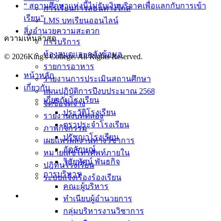
“ สถานศึกษาแห่งนี้ไม่รับเงินบริจาคเพื่อแลกกับการเข้า
การเรียนการสอนทางไกล
เรียน”
LMS บทเรียนออนไลน์
สิ่งอำนวยความสะดวก
ความเห็นล่าสุด
การบริการ
ห้องสมุดและคลังข้อมูล
© 2026King's College. All Rights Reserved.
รายการอาหาร
หน้าหลัก
รายงานการประเมินสถานศึกษา
เกี่ยวกับ
แผนปฏิบัติการปีงบประมาณ 2568
เกี่ยวกับโรงเรียน
จัดซื้อจัดจ้าง
ประวัติโรงเรียน
รายงานงบทดลอง
ตราประจำโรงเรียน
ภาพกิจกรรม
ปรัชญาโรงเรียน
เผยแพร่ผลงานทางวิชาการ
อัตลักษณ์
หมายเลขโทรศัพท์ภายใน
วิสัยทัศน์ พันธกิจ
ปฎิทินโรงเรียน
การบริหาร
ระบบแจ้งเรื่องร้องเรียน
คณะผู้บริหาร
ทำเนียบผู้อำนวยการ
กลุ่มบริหารงานวิชาการ