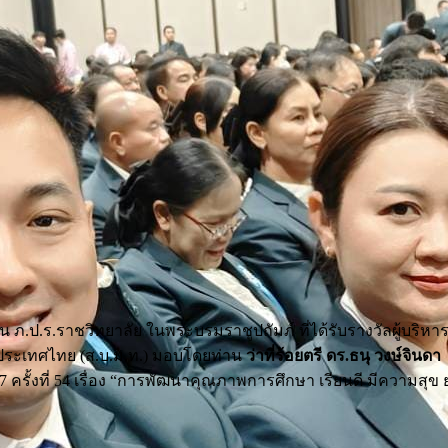
 ภ.ป.ร.ราชวิทยาลัย ในพระบรมราชูปถัมภ์ ที่ได้รับรางวัลผู้บริห
งประเทศไทย (ส.บ.ม.ท.) มอบโดยท่าน
ว่าที่ร้อยตรี ดร.ธนุ วงษ์จินด
้งที่ 54 เรื่อง “การพัฒนาคุณภาพการศึกษา เรียนดี มีความสุข ยุคด