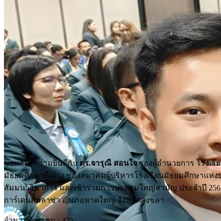
ขอแสดงความยินดีกับ
ดร.จารุณี สอนใจ
รองผู้อำนวยการ โรงเรียน
มัธยมศึกษาดีเด่น) ของสมาคมผู้บริหารโรงเรียนมัธยมศึกษาแห่
สัมมนาวิชาการ และเข้าร่วมการประชุมใหญ่สามัญ ประจำปี 2567 ครั
การ์เดนส์พลาซ่า อำเภอหาดใหญ่ จังหวัดสงขลา
จำนวนผู้เข้าชม :
475