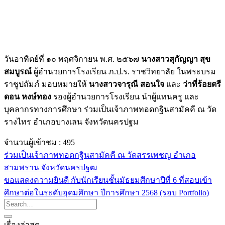
วันอาทิตย์ที่ ๑๐ พฤศจิกายน พ.ศ. ๒๕๖๗
นางสาวสุกัญญา สุข
สมบูรณ์
ผู้อำนวยการโรงเรียน ภ.ป.ร. ราชวิทยาลัย ในพระบรม
ราชูปถัมภ์ มอบหมายให้
นางสาวจารุณี สอนใจ
และ
ว่าที่ร้อยตรี
ดอน หงษ์ทอง
รองผู้อำนวยการโรงเรียน นำผู้แทนครู และ
บุคลากรทางการศึกษา ร่วมเป็นเจ้าภาพทอดกฐินสามัคคี ณ วัด
รางไทร อำเภอบางเลน จังหวัดนครปฐม
จำนวนผู้เข้าชม :
495
ร่วมเป็นเจ้าภาพทอดกฐินสามัคคี ณ วัดสรรเพชญ อำเภอ
สามพราน จังหวัดนครปฐฒ
ขอแสดงความยินดี กับนักเรียนชั้นมัธยมศึกษาปีที่ 6 ที่สอบเข้า
ศึกษาต่อในระดับอุดมศึกษา ปีการศึกษา 2568 (รอบ Portfolio)
เรื่องล่าสุด