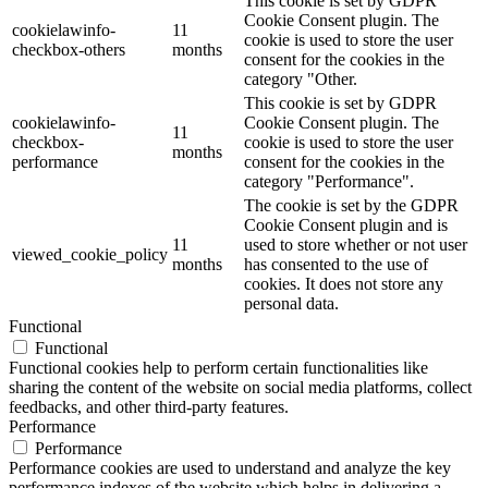
This cookie is set by GDPR
Cookie Consent plugin. The
cookielawinfo-
11
cookie is used to store the user
checkbox-others
months
consent for the cookies in the
category "Other.
This cookie is set by GDPR
cookielawinfo-
Cookie Consent plugin. The
11
checkbox-
cookie is used to store the user
months
performance
consent for the cookies in the
category "Performance".
The cookie is set by the GDPR
Cookie Consent plugin and is
11
used to store whether or not user
viewed_cookie_policy
months
has consented to the use of
cookies. It does not store any
personal data.
Functional
Functional
Functional cookies help to perform certain functionalities like
sharing the content of the website on social media platforms, collect
feedbacks, and other third-party features.
Performance
Performance
Performance cookies are used to understand and analyze the key
performance indexes of the website which helps in delivering a