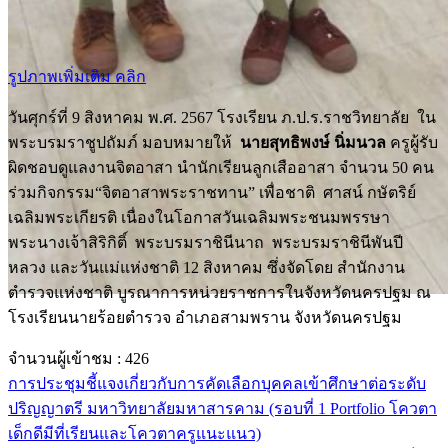
รูปภาพเพิ่มเติม คลิก
วันศุกร์ที่ 9 สิงหาคม พ.ศ. 2567 โรงเรียน ภ.ป.ร.ราชวิทยาลัย ใน
พระบรมราชูปถัมภ์ มอบหมายให้
นายสุทธิพงษ์ นิ่มนวล
ครูผู้รับ
ผิดชอบดูแลงานจิตอาสา นำนักเรียนลูกเสืออาสา จำนวน 50 คน
ร่วมกิจกรรม“จิตอาสาพระราชทาน” เพื่อชาติ ศาสน์ กษัตริย์
เฉลิมพระเกียรติ เนื่องในโอกาสวันเฉลิมพระชนมพรรษา
พระนางเจ้าสิริกิติ์ พระบรมราชินีนาถ พระบรมราชินีพันปี
หลวง และวันแม่แห่งชาติ 12 สิงหาคม ซึ่งจัดโดย สำนักงาน
ตำรวจแห่งชาติ บูรณาการหน่วยราชการในจังหวัดนครปฐม ณ
โรงเรียนนายร้อยตำรวจ อำเภอสามพราน จังหวัดนครปฐม
จำนวนผู้เข้าชม :
426
การประชุมชี้แจงเกี่ยวกับการคัดเลือกบุคคลเข้าศึกษาต่อระดับ
ปริญญาตรี มหาวิทยาลัยมหาสารคาม (รอบที่ 1 Portfolio โควตา
เด็กดีมีที่เรียนและโควตาครูแนะแนว)