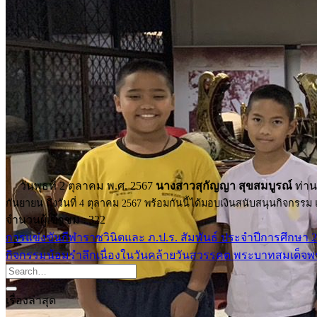
การบริการ
ห้องสมุดและคลังข้อมูล
รายการอาหาร
รายงานการประเมินสถานศึกษา
แผนปฏิบัติการปีงบประมาณ 2568
จัดซื้อจัดจ้าง
รายงานงบทดลอง
ภาพกิจกรรม
เผยแพร่ผลงานทางวิชาการ
หมายเลขโทรศัพท์ภายใน
ปฎิทินโรงเรียน
วันพุธที่ 2 ตุลาคม พ.ศ. 2567
นางสาวสุกัญญา สุขสมบูรณ์
ท่าน
ระบบแจ้งเรื่องร้องเรียน
กันยายน ถึงวันที่ 4 ตุลาคม 2567 พร้อมกันนี้ได้มอบเงินสนับสนุนกิจกรร
จำนวนผู้เข้าชม :
322
การแข่งขันกีฬาราชวินิตและ ภ.ป.ร. สัมพันธ์ ประจำปีการศึกษา 
กิจกรรมน้อมรำลึกเนื่องในวันคล้ายวันสวรรคต พระบาทสมเด็
เรื่องล่าสุด