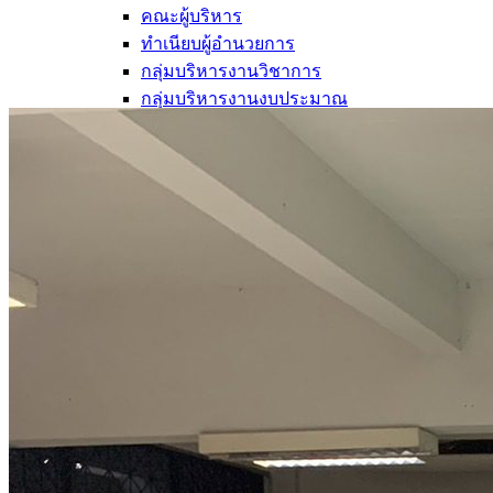
คณะผู้บริหาร
ทำเนียบผู้อำนวยการ
กลุ่มบริหารงานวิชาการ
กลุ่มบริหารงานงบประมาณ
กลุ่มบริหารงานบุคคล
กลุ่มบริหารงานทั่วไป
หลักสูตร
หลักสูตรสถานศึกษา
หลักสูตรผู้นำ
หลักสูตรแผนการเรียนเทคโนโลยีและการจัดการ
ข่าวสารและกิจกรรม
นักเรียนปัจจุบัน
ห้องสมุดและคลังข้อมูล
ตรวจสอบผลการเรียน
ชมรม KC Channel
E-Learning
การเรียนการสอนทางไกล
LMS บทเรียนออนไลน์
สิ่งอำนวยความสะดวก