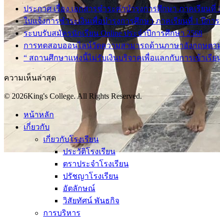
ประกาศ เรื่อง เอกสารชำระค่าบำรุงการศึกษา ภาคเรียนที่ 1 
ใบแจ้งการชำระเงินเพื่อบำรุงการศึกษา ภาคเรียนที่ 1 ปีกา
ระบบรับสมัครนักเรียน Online ประจำปีการศึกษา 2568
การทดสอบออนไลน์วัดความสามารถด้านภาษาอังกฤษตา
“ สถานศึกษาแห่งนี้ไม่รับเงินบริจาคเพื่อแลกกับการเข้าเรีย
ความเห็นล่าสุด
© 2026King's College. All Rights Reserved.
หน้าหลัก
เกี่ยวกับ
เกี่ยวกับโรงเรียน
ประวัติโรงเรียน
ตราประจำโรงเรียน
ปรัชญาโรงเรียน
อัตลักษณ์
วิสัยทัศน์ พันธกิจ
การบริหาร