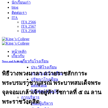
นักเรียนเก่า
blog
ติดต่อเรา
ITA
ITA 2566
ITA 2567
ITA 2568
หน้าหลัก
เกี่ยวกับ
เกี่ยวกับโรงเรียน
News and Activity
ประวัติโรงเรียน
พิธีวางพวงมาลา ถวายราชสักการะ
ตราประจำโรงเรียน
ปรัชญาโรงเรียน
พระบรมราชานุสรณ์ พระบาทสมเด็จพระ
อัตลักษณ์
จุลจอมเกล้าเจ้าอยู่หัว รัชกาลที่ ๕ ณ ลาน
วิสัยทัศน์ พันธกิจ
การบริหาร
พระราชวังดุสิต
คณะผู้บริหาร