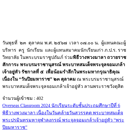
วันพุธที่ ๒๓ ตุลาคม พ.ศ. ๒๕๖๗ เวลา ๐๗.๐๐ น. ผู้แทนคณะผู้
บริหาร ครู นักเรียน และผู้แทนสมาคมนักเรียนเก่า ภ.ป.ร. ราช
วิทยาลัย ในพระบรมราชูปถัมภ์ ร่วม
พิธีวางพวงมาลา ถวายราช
สักการะ พระบรมราชานุสรณ์ พระบาทสมเด็จพระจุลจอมเกล้า
เจ้าอยู่หัว รัชกาลที่ ๕ เพื่อน้อมรำลึกในพระมหากรุณาธิคุณ
เนื่องใน “วันปิยมหาราช” ๒๓ ตุลาคม
ณ พระบรมราชานุสรณ์
พระบาทสมเด็จพระจุลจอมเกล้าเจ้าอยู่หัว ลานพระราชวังดุสิต
จำนวนผู้เข้าชม :
402
Overseas Classroom 2024 นักเรียนระดับชั้นประถมศึกษาปีที่ 6
พิธีวางพวงมาลา เนื่องในวันคล้ายวันสวรรคต พระบาทสมเด็จ
พระปรมินทรมหาจุฬาลงกรณ์ พระจุลจอมเกล้าเจ้าอยู่หัว “พระ
ปิยมหาราช”