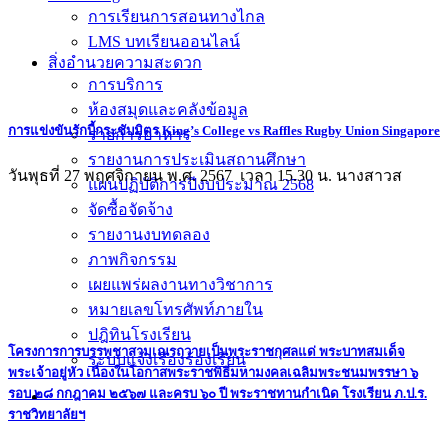
การเรียนการสอนทางไกล
LMS บทเรียนออนไลน์
สิ่งอำนวยความสะดวก
การบริการ
ห้องสมุดและคลังข้อมูล
การแข่งขันรักบี้กระชับมิตร King’s College vs Raffles Rugby Union Singapore
รายการอาหาร
รายงานการประเมินสถานศึกษา
วันพุธที่ 27 พฤศจิกายน พ.ศ. 2567 เวลา 15.30 น. นางสาวส
แผนปฏิบัติการปีงบประมาณ 2568
จัดซื้อจัดจ้าง
รายงานงบทดลอง
ภาพกิจกรรม
เผยแพร่ผลงานทางวิชาการ
หมายเลขโทรศัพท์ภายใน
ปฎิทินโรงเรียน
โครงการการบรรพชาสามเณรถวายเป็นพระราชกุศลแด่ พระบาทสมเด็จ
ระบบแจ้งเรื่องร้องเรียน
พระเจ้าอยู่หัว เนื่องในโอกาสพระราชพิธีมหามงคลเฉลิมพระชนมพรรษา ๖
รอบ ๒๘ กกฎาคม ๒๕๖๗ และครบ ๖๐ ปี พระราชทานกำเนิด โรงเรียน ภ.ป.ร.
ราชวิทยาลัยฯ