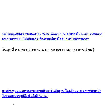
ชมโขนมูลนิธิส่งเสริมศิลปาชีพ ในสมเด็จพระนางเจ้าสิริกิติ์ พระบรมราชินีนาถ
พระบรมราชชนนีพันปีหลวง เรื่องรามเกียรติ์ ตอน “พระจักราวตาร”
วันพุธที่ ๒๗ พฤศจิกายน พ.ศ. ๒๕๖๗ กลุ่มสาระการเรียนรู้
การประชุมคณะกรรมการสถานศึกษาขั้นพื้นฐาน โรงเรียน ภ.ป.ร.ราชวิทยาลัย
ในพระบรมราชูปถัมภ์ ครั้งที่ 7/2567