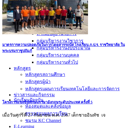
อัตลักษณ์
วิสัยทัศน์ พันธกิจ
การบริหาร
คณะผู้บริหาร
ทำเนียบผู้อำนวยการ
กลุ่มบริหารงานวิชาการ
มาตรการความปลอดภัยในการโดยสารรถบัส โรงเรียน ภ.ป.ร. ราชวิทยาลัย ใน
กลุ่มบริหารงานงบประมาณ
พระบรมราชูปถัมภ์
กลุ่มบริหารงานบุคคล
กลุ่มบริหารงานทั่วไป
หลักสูตร
หลักสูตรสถานศึกษา
หลักสูตรผู้นำ
หลักสูตรแผนการเรียนเทคโนโลยีและการจัดการ
ข่าวสารและกิจกรรม
นักเรียนปัจจุบัน
โครงการแข่งขันทักษะภาษาอังกฤษระดับประเทศ ครั้งที่ 5
ห้องสมุดและคลังข้อมูล
ตรวจสอบผลการเรียน
เมื่อวันศุกร์ที่ 27 กันยายน พ.ศ. 2567 เด็กชายอินทัช เจ
ชมรม KC Channel
E-Learning