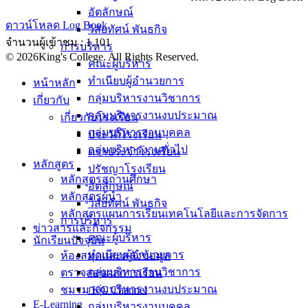
อัตลักษณ์
ดาวน์โหลด Log Book
วิสัยทัศน์ พันธกิจ
จำนวนผู้เข้าชม :
1,101
การบริหาร
© 2026King's College. All Rights Reserved.
คณะผู้บริหาร
ทำเนียบผู้อำนวยการ
หน้าหลัก
กลุ่มบริหารงานวิชาการ
เกี่ยวกับ
กลุ่มบริหารงานงบประมาณ
เกี่ยวกับโรงเรียน
กลุ่มบริหารงานบุคคล
ประวัติโรงเรียน
กลุ่มบริหารงานทั่วไป
ตราประจำโรงเรียน
หลักสูตร
ปรัชญาโรงเรียน
หลักสูตรสถานศึกษา
อัตลักษณ์
หลักสูตรผู้นำ
วิสัยทัศน์ พันธกิจ
หลักสูตรแผนการเรียนเทคโนโลยีและการจัดการ
การบริหาร
ข่าวสารและกิจกรรม
คณะผู้บริหาร
นักเรียนปัจจุบัน
ทำเนียบผู้อำนวยการ
ห้องสมุดและคลังข้อมูล
กลุ่มบริหารงานวิชาการ
ตรวจสอบผลการเรียน
กลุ่มบริหารงานงบประมาณ
ชมรม KC Channel
E-Learning
กลุ่มบริหารงานบุคคล