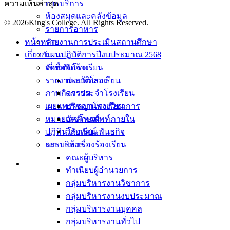
ความเห็นล่าสุด
การบริการ
ห้องสมุดและคลังข้อมูล
© 2026King's College. All Rights Reserved.
รายการอาหาร
หน้าหลัก
รายงานการประเมินสถานศึกษา
เกี่ยวกับ
แผนปฏิบัติการปีงบประมาณ 2568
เกี่ยวกับโรงเรียน
จัดซื้อจัดจ้าง
ประวัติโรงเรียน
รายงานงบทดลอง
ตราประจำโรงเรียน
ภาพกิจกรรม
ปรัชญาโรงเรียน
เผยแพร่ผลงานทางวิชาการ
อัตลักษณ์
หมายเลขโทรศัพท์ภายใน
วิสัยทัศน์ พันธกิจ
ปฎิทินโรงเรียน
การบริหาร
ระบบแจ้งเรื่องร้องเรียน
คณะผู้บริหาร
ทำเนียบผู้อำนวยการ
กลุ่มบริหารงานวิชาการ
กลุ่มบริหารงานงบประมาณ
กลุ่มบริหารงานบุคคล
กลุ่มบริหารงานทั่วไป