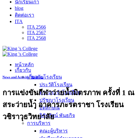
นักเรียนเก่า
blog
ติดต่อเรา
ITA
ITA 2566
ITA 2567
ITA 2568
หน้าหลัก
เกี่ยวกับ
เกี่ยวกับโรงเรียน
News and Activity
,
Students
ประวัติโรงเรียน
การแข่งขันกีฬาว่ายน้ำมิตรภาพ ครั้งที่ 1 ณ
ตราประจำโรงเรียน
ปรัชญาโรงเรียน
สระว่ายน้ำ อาคารภะรตราชา โรงเรียน
อัตลักษณ์
วชิราวุธวิทยาลัย
วิสัยทัศน์ พันธกิจ
การบริหาร
คณะผู้บริหาร