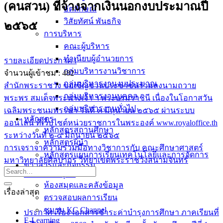
(คนสวน) ที่จ้างจากเงินนอกงบประมาณปี
อัตลักษณ์
วิสัยทัศน์ พันธกิจ
๒๕๖๕
การบริหาร
คณะผู้บริหาร
ทำเนียบผู้อำนวยการ
รายละเอียดประกาศ !
กลุ่มบริหารงานวิชาการ
จำนวนผู้เข้าชม :
482
กลุ่มบริหารงานงบประมาณ
สำนักพระราชวัง ขอเชิญชวนประชาชนร่วมลงนามถวาย
กลุ่มบริหารงานบุคคล
พระพร สมเด็จพระนางเจ้า ฯ พระบรมราชินี เนื่องในโอกาสวัน
กลุ่มบริหารงานทั่วไป
เฉลิมพระชนมพรรษา วันที่ ๓ มิถุนายน ๒๕๖๕ ผ่านระบบ
หลักสูตร
ออนไลน์ ที่เว็บไซต์หน่วยราชการในพระองค์ www.royaloffice.th
หลักสูตรสถานศึกษา
ระหว่างวันที่ ๒-๔ มิถุนายน ๒๕๖๕
หลักสูตรผู้นำ
การเจราจาความร่วมมือทางวิชาการกับ คณะศึกษาศาสตร์
หลักสูตรแผนการเรียนเทคโนโลยีและการจัดการ
มหาวิทยาลัยศิลปากร วิทยาเขตพระราชวังสนามจันทร์
ข่าวสารและกิจกรรม
นักเรียนปัจจุบัน
ห้องสมุดและคลังข้อมูล
เรื่องล่าสุด
ตรวจสอบผลการเรียน
ชมรม KC Channel
ประกาศ เรื่อง เอกสารชำระค่าบำรุงการศึกษา ภาคเรียนที่
E-Learning