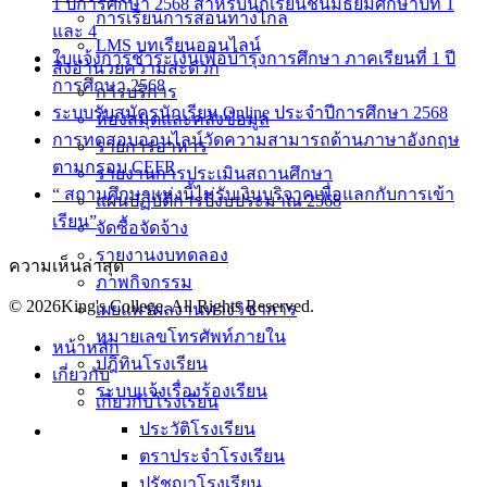
1 ปีการศึกษา 2568 สำหรับนักเรียนชั้นมัธยมศึกษาปีที่ 1
การเรียนการสอนทางไกล
และ 4
LMS บทเรียนออนไลน์
ใบแจ้งการชำระเงินเพื่อบำรุงการศึกษา ภาคเรียนที่ 1 ปี
สิ่งอำนวยความสะดวก
การศึกษา 2568
การบริการ
ระบบรับสมัครนักเรียน Online ประจำปีการศึกษา 2568
ห้องสมุดและคลังข้อมูล
การทดสอบออนไลน์วัดความสามารถด้านภาษาอังกฤษ
รายการอาหาร
ตามกรอบ CEFR
รายงานการประเมินสถานศึกษา
“ สถานศึกษาแห่งนี้ไม่รับเงินบริจาคเพื่อแลกกับการเข้า
แผนปฏิบัติการปีงบประมาณ 2568
เรียน”
จัดซื้อจัดจ้าง
รายงานงบทดลอง
ความเห็นล่าสุด
ภาพกิจกรรม
© 2026King's College. All Rights Reserved.
เผยแพร่ผลงานทางวิชาการ
หมายเลขโทรศัพท์ภายใน
หน้าหลัก
ปฎิทินโรงเรียน
เกี่ยวกับ
ระบบแจ้งเรื่องร้องเรียน
เกี่ยวกับโรงเรียน
ประวัติโรงเรียน
ตราประจำโรงเรียน
ปรัชญาโรงเรียน