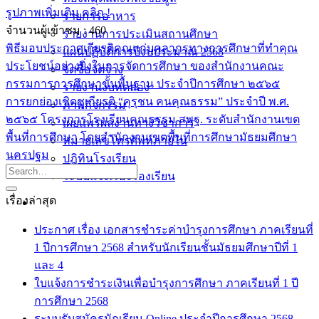
รูปภาพเพิ่มเติม คลิก !
รายการอาหาร
จำนวนผู้เข้าชม :
460
รายงานการประเมินสถานศึกษา
พิธีมอบประกาศเกียรติคุณแก่บุคลากรทางการศึกษาที่ทำคุณ
แผนปฏิบัติการปีงบประมาณ 2568
ประโยชน์อย่างยิ่งในการจัดการศึกษา ของสำนักงานคณะ
จัดซื้อจัดจ้าง
กรรมการการศึกษาขั้นพื้นฐาน ประจำปีการศึกษา ๒๕๖๕
รายงานงบทดลอง
การยกย่องเชิดชูเกียรติ “คุรุชน คนคุณธรรม” ประจำปี พ.ศ.
ภาพกิจกรรม
๒๕๖๕ โครงการโรงเรียนคุณธรรม สพฐ. ระดับสำนักงานเขต
เผยแพร่ผลงานทางวิชาการ
พื้นที่การศึกษา โดยสำนักงานเขตพื้นที่การศึกษามัธยมศึกษา
หมายเลขโทรศัพท์ภายใน
นครปฐม
ปฎิทินโรงเรียน
ระบบแจ้งเรื่องร้องเรียน
เรื่องล่าสุด
ประกาศ เรื่อง เอกสารชำระค่าบำรุงการศึกษา ภาคเรียนที่
1 ปีการศึกษา 2568 สำหรับนักเรียนชั้นมัธยมศึกษาปีที่ 1
และ 4
ใบแจ้งการชำระเงินเพื่อบำรุงการศึกษา ภาคเรียนที่ 1 ปี
การศึกษา 2568
ระบบรับสมัครนักเรียน Online ประจำปีการศึกษา 2568