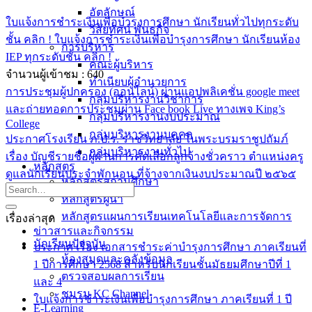
อัตลักษณ์
ใบแจ้งการชำระเงินเพื่อบำรุงการศึกษา นักเรียนทั่วไปทุกระดับ
วิสัยทัศน์ พันธกิจ
ชั้น คลิก !
ใบแจ้งการชำระเงินเพื่อบำรุงการศึกษา นักเรียนห้อง
การบริหาร
IEP ทุกระดับชั้น คลิก !
คณะผู้บริหาร
จำนวนผู้เข้าชม :
640
ทำเนียบผู้อำนวยการ
การประชุมผู้ปกครอง (ออนไลน์) ผ่านแอปพลิเคชั่น google meet
กลุ่มบริหารงานวิชาการ
และถ่ายทอดการประชุมผ่าน Face book Live ทางเพจ King’s
กลุ่มบริหารงานงบประมาณ
College
กลุ่มบริหารงานบุคคล
ประกาศโรงเรียน ภ.ป.ร. ราชวิทยาลัย ในพระบรมราชูปถัมภ์
กลุ่มบริหารงานทั่วไป
เรื่อง บัญชีรายชื่อผู้ผ่านการคัดเลือกลูกจ้างชั่วคราว ตำแหน่งครู
หลักสูตร
ดูแลนักเรียนประจำพักนอน ที่จ้างจากเงินงบประมาณปี ๒๕๖๕
หลักสูตรสถานศึกษา
หลักสูตรผู้นำ
หลักสูตรแผนการเรียนเทคโนโลยีและการจัดการ
เรื่องล่าสุด
ข่าวสารและกิจกรรม
นักเรียนปัจจุบัน
ประกาศ เรื่อง เอกสารชำระค่าบำรุงการศึกษา ภาคเรียนที่
ห้องสมุดและคลังข้อมูล
1 ปีการศึกษา 2568 สำหรับนักเรียนชั้นมัธยมศึกษาปีที่ 1
ตรวจสอบผลการเรียน
และ 4
ชมรม KC Channel
ใบแจ้งการชำระเงินเพื่อบำรุงการศึกษา ภาคเรียนที่ 1 ปี
E-Learning