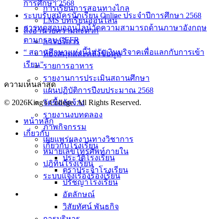
การศึกษา 2568
การเรียนการสอนทางไกล
ระบบรับสมัครนักเรียน Online ประจำปีการศึกษา 2568
LMS บทเรียนออนไลน์
การทดสอบออนไลน์วัดความสามารถด้านภาษาอังกฤษ
สิ่งอำนวยความสะดวก
ตามกรอบ CEFR
การบริการ
“ สถานศึกษาแห่งนี้ไม่รับเงินบริจาคเพื่อแลกกับการเข้า
ห้องสมุดและคลังข้อมูล
เรียน”
รายการอาหาร
รายงานการประเมินสถานศึกษา
ความเห็นล่าสุด
แผนปฏิบัติการปีงบประมาณ 2568
© 2026King's College. All Rights Reserved.
จัดซื้อจัดจ้าง
รายงานงบทดลอง
หน้าหลัก
ภาพกิจกรรม
เกี่ยวกับ
เผยแพร่ผลงานทางวิชาการ
เกี่ยวกับโรงเรียน
หมายเลขโทรศัพท์ภายใน
ประวัติโรงเรียน
ปฎิทินโรงเรียน
ตราประจำโรงเรียน
ระบบแจ้งเรื่องร้องเรียน
ปรัชญาโรงเรียน
อัตลักษณ์
วิสัยทัศน์ พันธกิจ
การบริหาร