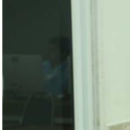
การเรียนการสอนทางไกล
LMS บทเรียนออนไลน์
สิ่งอำนวยความสะดวก
การบริการ
ห้องสมุดและคลังข้อมูล
รายการอาหาร
รายงานการประเมินสถานศึกษา
แผนปฏิบัติการปีงบประมาณ 2568
จัดซื้อจัดจ้าง
รายงานงบทดลอง
ภาพกิจกรรม
เผยแพร่ผลงานทางวิชาการ
หมายเลขโทรศัพท์ภายใน
ปฎิทินโรงเรียน
ระบบแจ้งเรื่องร้องเรียน