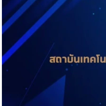
คณะผู้บริหาร
ทำเนียบผู้อำนวยการ
กลุ่มบริหารงานวิชาการ
กลุ่มบริหารงานงบประมาณ
กลุ่มบริหารงานบุคคล
กลุ่มบริหารงานทั่วไป
หลักสูตร
หลักสูตรสถานศึกษา
หลักสูตรผู้นำ
หลักสูตรแผนการเรียนเทคโนโลยีและการจัดการ
ข่าวสารและกิจกรรม
นักเรียนปัจจุบัน
ห้องสมุดและคลังข้อมูล
ตรวจสอบผลการเรียน
ชมรม KC Channel
E-Learning
การเรียนการสอนทางไกล
LMS บทเรียนออนไลน์
สิ่งอำนวยความสะดวก