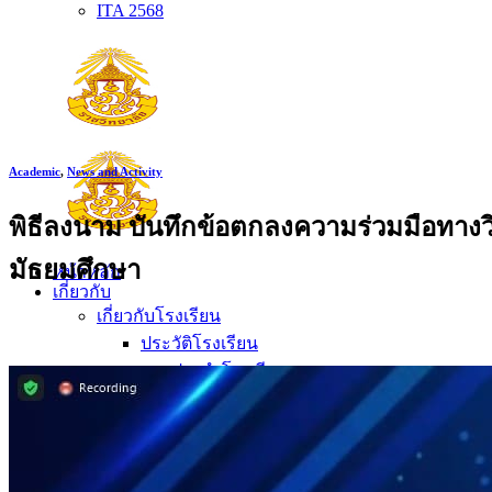
ITA 2568
Academic
,
News and Activity
พิธีลงนาม บันทึกข้อตกลงความร่วมมือทาง
มัธยมศึกษา
หน้าหลัก
เกี่ยวกับ
เกี่ยวกับโรงเรียน
ประวัติโรงเรียน
ตราประจำโรงเรียน
ปรัชญาโรงเรียน
อัตลักษณ์
วิสัยทัศน์ พันธกิจ
การบริหาร