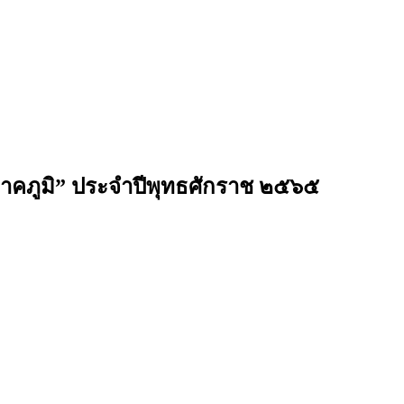
ี่ภาคภูมิ” ประจำปีพุทธศักราช ๒๕๖๕