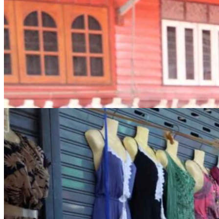
รายงานงบทดลอง
ภาพกิจกรรม
เผยแพร่ผลงานทางวิชาการ
หมายเลขโทรศัพท์ภายใน
ปฎิทินโรงเรียน
ระบบแจ้งเรื่องร้องเรียน