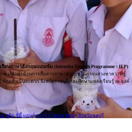
เรียนภาษาอังกฤษแบบเข้ม (Intensive English Programme : IEP)
กหลาย มีทักษะด้านการสื่อสารภาษาอังกฤษในการแสวงหาความรู้
เภอดำเนินสะดวก จังหวัดราชบุรี และศึกษาแหล่งเรียนรู้ ณ องค์
ิก ซิตี้ แอนด์ บราโว โฮเทล พัทยา จังหวัดชลบุรี