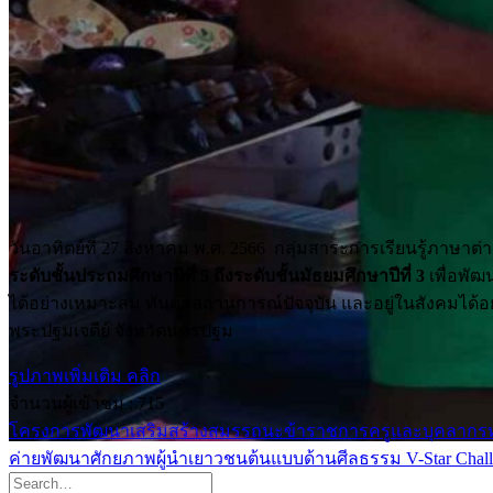
วันอาทิตย์ที่ 27 สิงหาคม พ.ศ. 2566 กลุ่มสาระการเรียนรู้ภาษาต
ระดับชั้นประถมศึกษาปีที่ 5 ถึงระดับชั้นมัธยมศึกษาปีที่ 3
เพื่อพั
ได้อย่างเหมาะสม ทันต่อสถานการณ์ปัจจุบัน และอยู่ในสังคมได้อ
พระปฐมเจดีย์ จังหวัดนครปฐม
รูปภาพเพิ่มเติม คลิก
จำนวนผู้เข้าชม :
715
โครงการพัฒนาเสริมสร้างสมรรถนะข้าราชการครูและบุคลากรทางกา
ค่ายพัฒนาศักยภาพผู้นำเยาวชนต้นแบบด้านศีลธรรม V-Star Chal