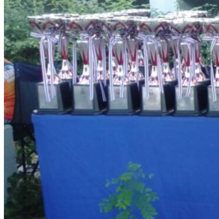
หลักสูตร
หลักสูตรสถานศึกษา
หลักสูตรผู้นำ
หลักสูตรแผนการเรียนเทคโนโลยีและการจัดการ
ข่าวสารและกิจกรรม
นักเรียนปัจจุบัน
ห้องสมุดและคลังข้อมูล
ตรวจสอบผลการเรียน
ชมรม KC Channel
E-Learning
การเรียนการสอนทางไกล
LMS บทเรียนออนไลน์
สิ่งอำนวยความสะดวก
การบริการ
ห้องสมุดและคลังข้อมูล
รายการอาหาร
รายงานการประเมินสถานศึกษา
แผนปฏิบัติการปีงบประมาณ 2568
จัดซื้อจัดจ้าง