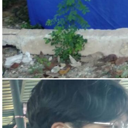
รายงานงบทดลอง
ภาพกิจกรรม
เผยแพร่ผลงานทางวิชาการ
หมายเลขโทรศัพท์ภายใน
ปฎิทินโรงเรียน
ระบบแจ้งเรื่องร้องเรียน