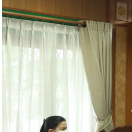
หลักสูตร
หลักสูตรสถานศึกษา
หลักสูตรผู้นำ
หลักสูตรแผนการเรียนเทคโนโลยีและการจัดการ
ข่าวสารและกิจกรรม
นักเรียนปัจจุบัน
ห้องสมุดและคลังข้อมูล
ตรวจสอบผลการเรียน
ชมรม KC Channel
E-Learning
การเรียนการสอนทางไกล
LMS บทเรียนออนไลน์
สิ่งอำนวยความสะดวก
การบริการ
ห้องสมุดและคลังข้อมูล
รายการอาหาร
รายงานการประเมินสถานศึกษา
แผนปฏิบัติการปีงบประมาณ 2568
จัดซื้อจัดจ้าง