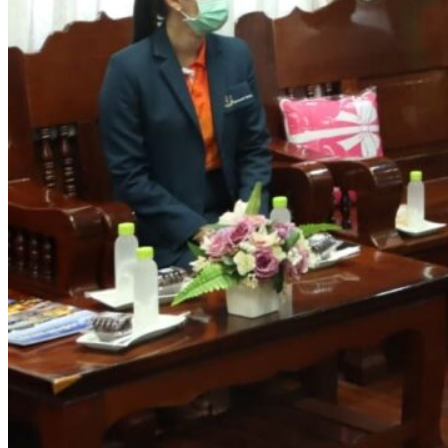
รายงานงบทดลอง
ภาพกิจกรรม
เผยแพร่ผลงานทางวิชาการ
หมายเลขโทรศัพท์ภายใน
ปฎิทินโรงเรียน
ระบบแจ้งเรื่องร้องเรียน