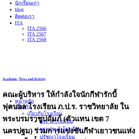
นักเรียนเก่า
blog
ติดต่อเรา
ITA
ITA 2566
ITA 2567
ITA 2568
Academic
,
News and Activity
คณะผู้บริหาร ให้กำลังใจนักกีฬารักบี้
หน้าหลัก
ฟุตบอล โรงเรียน ภ.ป.ร. ราชวิทยาลัย ใน
เกี่ยวกับ
เกี่ยวกับโรงเรียน
พระบรมราชูปถัมภ์ (ตัวแทน เขต 7
ประวัติโรงเรียน
ตราประจำโรงเรียน
นครปฐม) ร่วมการแข่งขันกีฬาเยาวชนแห่ง
ปรัชญาโรงเรียน