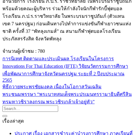
อำนวยการ โรงเรียน ภ.ป.ร. ราชวิทยาลัย ในพระบรมราชูปถัมภ์
พร้อมด้วยคณะผู้บริหาร ร่วมให้กำลังใจนักกีฬารักบี้ฟุตบอล
โรงเรียน ภ.ป.ร.ราชวิทยาลัย ในพระบรมราชูปถัมภ์ (ตัวแทน
เขต 7 นครปฐม) ก่อนเดินทางไปทำการแข่งขันกีฬาเยาวชนแห่ง
ชาติ ครั้งที่ 37 “พัทลุงเกมส์” ณ สนามกีฬาฟุตบอลโรงเรียน
ประภัสสรรังสิต จังหวัดพัทลุง
จำนวนผู้เข้าชม :
780
การนิเทศ ติดตามและประเมินผล โรงเรียนในโครงการ
Innovations For Thai Education (IFTE) วิจัยนวัตกรรมการศึกษา
เพื่อพัฒนาการศึกษาจังหวัดนครปฐม ระยะที่ 2 ปีงบประมาณ
2565
พิธีถวายพระพรชัยมงคล เนื่องในโอกาสวันเฉลิม
พระชนมพรรษา “พระบาทสมเด็จพระปรเมนทรรามาธิบดีศรีสิน
ทรมหาวชิราลงกรณ พระวชิรเกล้าเจ้าอยู่หัว”
เรื่องล่าสุด
ประกาศ เรื่อง เอกสารชำระค่าบำรุงการศึกษา ภาคเรียนที่