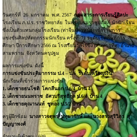
วันศุกร์ที่ 26 มกราคม พ.ศ. 2567
กลุ่มสาระการเรียนรู้ศิลปะ
โรงเรียน ภ.ป.ร. ราชวิทยาลัย ในพระบรมราชูปถัมภ์ นำนักเรียน
ซึ่งเป็นตัวแทนกลุ่มโรงเรียน (ท่าจีนก้าวหน้า) เข้าร่วมการ
แข่งขันศิลปหัตถกรรมนักเรียน ครั้งที่ 71 ระดับเขตพื้นที่การ
ศึกษา ปีการศึกษา 2566 ณ โรงเรียนวัดไร่ขิง (สุนทรอุทิศ) อำเภอ
สามพราน จังหวัดนครปฐม
ผลการแข่งขัน ดังนี้
การแข่งขันประติมากรรม ป.4 – ป.6 ระดับเหรียญเงิน
นักเรียนที่เข้าร่วมการแข่งขัน
1. เด็กชายธนโชติ โคกสีนอก ป.6/4 บ้าน 4
2. เด็กชายนนทราช อัศวบริสุทธิกุล ป.6/4 บ้าน 4
3. เด็กชายคุณานนท์ ชูทอง ป.5/2 บ้าน 3
ครูผู้ฝึกซ้อม
นางสาวจตุพร ปทุมารักษ์ และนางสาวสุริวิภา สุ
ปัญญาพงศ์
จำนวนผู้เข้าชม :
639