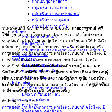
ทำเนียบผู้อำนวยการ
กลุ่มบริหารงานวิชาการ
กลุ่มบริหารงานงบประมาณ
กลุ่มบริหารงานบุคคล
กลุ่มบริหารงานทั่วไป
วันพฤหัสบดีที่ ๒๖ มกราคม พ.ศ. ๒๕๖๖
นายอรรฐพนธ์ ศรี
หลักสูตร
โพธิ์
ผู้อำนวยการโรงเรียน ภ.ป.ร. ราชวิทยาลัย ในพระบรม
หลักสูตรสถานศึกษา
ราชูปถัมภ์ พร้อมด้วยคณะผู้บริหาร ตรวจเยี่ยมและให้กำลังใจ
หลักสูตรผู้นำ
แก่คณะครู และนักเรียน กลุ่มสาระการเรียนรู้ศิลปะ (ดนตรี)
หลักสูตรแผนการเรียนเทคโนโลยีและการจัดการ
การแข่งขันงานศิลปหัตถกรรมนักเรียนระดับชาติ ครั้งที่ ๗๐ ปี
ข่าวสารและกิจกรรม
นักเรียนปัจจุบัน
การศึกษา ๒๕๖๕ ภาคกลางและภาคตะวันออก จังหวัด
ห้องสมุดและคลังข้อมูล
ราชบุรี
รายการแข่งขัน การประกวดเดี่ยว ซออู้ ม.๑ – ม.๓
ตรวจสอบผลการเรียน
นักเรียนที่เข้าแข่งขัน เด็กชายปฏิมากร แก้ววะดี ม.๑ บ้าน ๔ (ผู้
ชมรม KC Channel
เข้าแข่งขัน) วิทยากร ตีฉิ่ง และ นายณัฐภัทร จูเปีย ม.๕ (บ้าน
E-Learning
๒) ตีกลอ
ง ณ โรงเรียนวัดท่ามะขาม จังหวัดราชบุรี
ครูผู้ฝึกซ้อม
การเรียนการสอนทางไกล
ว่าที่ร้อยตรีหญิงจีรพรพจี ศรีเพชรเจริญ
LMS บทเรียนออนไลน์
สิ่งอำนวยความสะดวก
จำนวนผู้เข้าชม :
393
การบริการ
การแข่งขันงานศิลปหัตถกรรมนักเรียนระดับชาติ ครั้งที่ ๗๐ ปี
ห้องสมุดและคลังข้อมูล