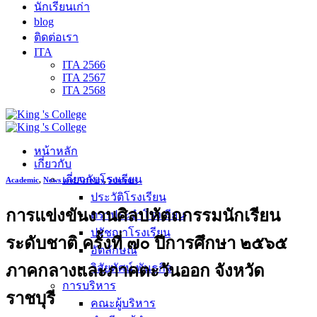
นักเรียนเก่า
blog
ติดต่อเรา
ITA
ITA 2566
ITA 2567
ITA 2568
หน้าหลัก
เกี่ยวกับ
เกี่ยวกับโรงเรียน
Academic
,
News and Activity
,
Students
ประวัติโรงเรียน
การแข่งขันงานศิลปหัตถกรรมนักเรียน
ตราประจำโรงเรียน
ปรัชญาโรงเรียน
ระดับชาติ ครั้งที่ ๗๐ ปีการศึกษา ๒๕๖๕
อัตลักษณ์
ภาคกลางและภาคตะวันออก จังหวัด
วิสัยทัศน์ พันธกิจ
การบริหาร
ราชบุรี
คณะผู้บริหาร