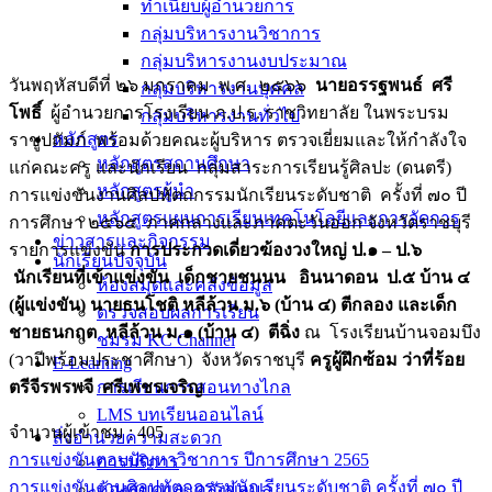
ทำเนียบผู้อำนวยการ
กลุ่มบริหารงานวิชาการ
กลุ่มบริหารงานงบประมาณ
วันพฤหัสบดีที่ ๒๖ มกราคม พ.ศ. ๒๕๖๖
นายอรรฐพนธ์ ศรี
กลุ่มบริหารงานบุคคล
โพธิ์
ผู้อำนวยการโรงเรียน ภ.ป.ร. ราชวิทยาลัย ในพระบรม
กลุ่มบริหารงานทั่วไป
หลักสูตร
ราชูปถัมภ์ พร้อมด้วยคณะผู้บริหาร ตรวจเยี่ยมและให้กำลังใจ
หลักสูตรสถานศึกษา
แก่คณะครู และนักเรียน กลุ่มสาระการเรียนรู้ศิลปะ (ดนตรี)
หลักสูตรผู้นำ
การแข่งขันงานศิลปหัตถกรรมนักเรียนระดับชาติ ครั้งที่ ๗๐ ปี
หลักสูตรแผนการเรียนเทคโนโลยีและการจัดการ
การศึกษา ๒๕๖๕ ภาคกลางและภาคตะวันออก จังหวัดราชบุรี
ข่าวสารและกิจกรรม
รายการแข่งขัน
การประกวดเดี่ยวฆ้องวงใหญ่ ป.๑ – ป.๖
นักเรียนปัจจุบัน
นักเรียนที่เข้าแข่งขัน เด็กชายชนนน อินนาดอน ป.๕ บ้าน ๔
ห้องสมุดและคลังข้อมูล
(ผู้แข่งขัน) นายธนโชติ หลีล้วน ม.๖ (บ้าน ๔) ตีกลอง และเด็ก
ตรวจสอบผลการเรียน
ชายธนกฤต หลีล้วน ม.๑ (บ้าน ๔) ตีฉิ่ง
ณ โรงเรียนบ้านจอมบึง
ชมรม KC Channel
(วาปีพร้อมประชาศึกษา) จังหวัดราชบุรี
ครูผู้ฝึกซ้อม ว่าที่ร้อย
E-Learning
ตรีจีรพรพจี ศรีเพชรเจริญ
การเรียนการสอนทางไกล
LMS บทเรียนออนไลน์
จำนวนผู้เข้าชม :
405
สิ่งอำนวยความสะดวก
การแข่งขันตอบปัญหาวิชาการ ปีการศึกษา 2565
การบริการ
การแข่งขันงานศิลปหัตถกรรมนักเรียนระดับชาติ ครั้งที่ ๗๐ ปี
ห้องสมุดและคลังข้อมูล