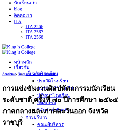
นักเรียนเก่า
blog
ติดต่อเรา
ITA
ITA 2566
ITA 2567
ITA 2568
หน้าหลัก
เกี่ยวกับ
เกี่ยวกับโรงเรียน
Academic
,
News and Activity
,
Students
ประวัติโรงเรียน
การแข่งขันงานศิลปหัตถกรรมนักเรียน
ตราประจำโรงเรียน
ปรัชญาโรงเรียน
ระดับชาติ ครั้งที่ ๗๐ ปีการศึกษา ๒๕๖๕
อัตลักษณ์
ภาคกลางและภาคตะวันออก จังหวัด
วิสัยทัศน์ พันธกิจ
การบริหาร
ราชบุรี
คณะผู้บริหาร