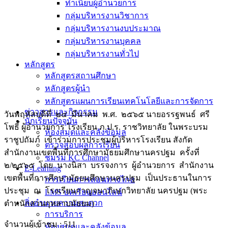
ทำเนียบผู้อำนวยการ
กลุ่มบริหารงานวิชาการ
กลุ่มบริหารงานงบประมาณ
กลุ่มบริหารงานบุคคล
กลุ่มบริหารงานทั่วไป
หลักสูตร
หลักสูตรสถานศึกษา
หลักสูตรผู้นำ
หลักสูตรแผนการเรียนเทคโนโลยีและการจัดการ
ข่าวสารและกิจกรรม
วันพฤหัสบดีที่ ๒๔ มีนาคม พ.ศ. ๒๕๖๕ นายอรรฐพนธ์ ศรี
นักเรียนปัจจุบัน
โพธิ์ ผู้อำนวยการ โรงเรียน ภ.ป.ร. ราชวิทยาลัย ในพระบรม
ห้องสมุดและคลังข้อมูล
ราชูปถัมภ์ เข้าร่วมการประชุมผู้บริหารโรงเรียน สังกัด
ตรวจสอบผลการเรียน
สำนักงานเขตพื้นที่การศึกษามัธยมศึกษานครปฐม ครั้งที่
ชมรม KC Channel
๒/๒๕๖๕ โดย นางนิสา บรรจงการ ผู้อำนวยการ สำนักงาน
E-Learning
เขตพื้นที่การศึกษามัธยมศึกษานครปฐม เป็นประธานในการ
การเรียนการสอนทางไกล
ประชุม ณ โรงเรียนกาญจนาภิเษกวิทยาลัย นครปฐม (พระ
LMS บทเรียนออนไลน์
สิ่งอำนวยความสะดวก
ตำหนักสวนกุหลาบมัธยม)
การบริการ
จำนวนผู้เข้าชม :
511
ห้องสมุดและคลังข้อมูล