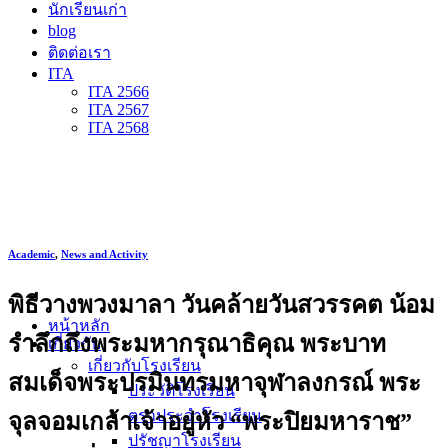
นักเรียนเก่า
blog
ติดต่อเรา
ITA
ITA 2566
ITA 2567
ITA 2568
Academic
,
News and Activity
พิธีวางพวงมาลา วันคล้ายวันสวรรคต น้อม
หน้าหลัก
รำลึกถึงพระมหากรุณาธิคุณ พระบาท
เกี่ยวกับ
เกี่ยวกับโรงเรียน
สมเด็จพระปรมินทรมหาจุฬาลงกรณ์ พระ
ประวัติโรงเรียน
ตราประจำโรงเรียน
จุลจอมเกล้าเจ้าอยู่หัว “พระปิยมหาราช”
ปรัชญาโรงเรียน