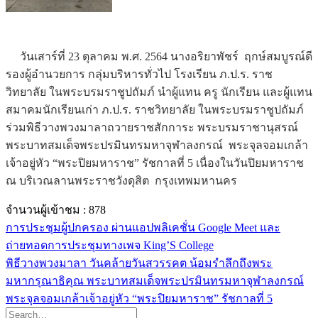
วันเสาร์ที่ 23 ตุลาคม พ.ศ. 2564 นางอริยาพัชร์ ฤกษ์สมบูรณ์ดี
รองผู้อำนวยการ กลุ่มบริหารทั่วไป โรงเรียน ภ.ป.ร. ราช
วิทยาลัย ในพระบรมราชูปถัมภ์ นำผู้แทน ครู นักเรียน และผู้แทน
สมาคมนักเรียนเก่า ภ.ป.ร. ราชวิทยาลัย ในพระบรมราชูปถัมภ์
ร่วมพิธีวางพวงมาลาถวายราชสักการะ พระบรมราชานุสรณ์
พระบาทสมเด็จพระปรมินทรมหาจุฬาลงกรณ์ พระจุลจอมเกล้า
เจ้าอยู่หัว “พระปิยมหาราช” รัชกาลที่ 5 เนื่องในวันปิยมหาราช
ณ บริเวณลานพระราชวังดุสิต กรุงเทพมหานคร
จำนวนผู้เข้าชม :
878
การประชุมผู้ปกครอง ผ่านแอปพลิเคชั่น Google Meet และ
ถ่ายทอดการประชุมทางเพจ King’S College
พิธีวางพวงมาลา วันคล้ายวันสวรรคต น้อมรำลึกถึงพระ
มหากรุณาธิคุณ พระบาทสมเด็จพระปรมินทรมหาจุฬาลงกรณ์
พระจุลจอมเกล้าเจ้าอยู่หัว “พระปิยมหาราช” รัชกาลที่ 5