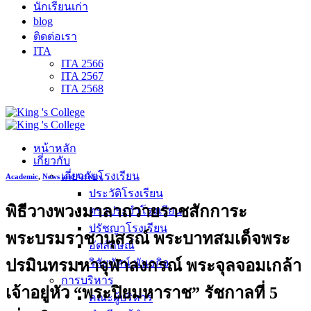
นักเรียนเก่า
blog
ติดต่อเรา
ITA
ITA 2566
ITA 2567
ITA 2568
หน้าหลัก
เกี่ยวกับ
เกี่ยวกับโรงเรียน
Academic
,
News and Activity
ประวัติโรงเรียน
พิธีวางพวงมาลาถวายราชสักการะ
ตราประจำโรงเรียน
ปรัชญาโรงเรียน
พระบรมราชานุสรณ์ พระบาทสมเด็จพระ
อัตลักษณ์
ปรมินทรมหาจุฬาลงกรณ์ พระจุลจอมเกล้า
วิสัยทัศน์ พันธกิจ
การบริหาร
เจ้าอยู่หัว “พระปิยมหาราช” รัชกาลที่ 5
คณะผู้บริหาร