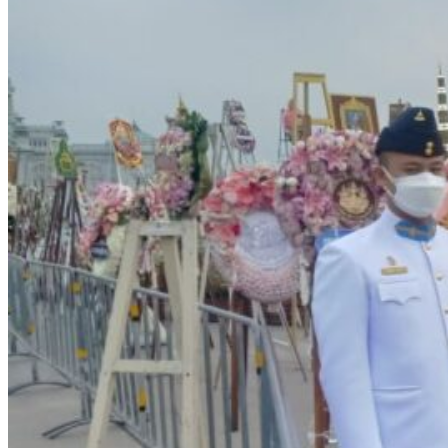
รายการอาหาร
รายงานการประเมินสถานศึกษา
แผนปฏิบัติการปีงบประมาณ 2568
จัดซื้อจัดจ้าง
รายงานงบทดลอง
ภาพกิจกรรม
เผยแพร่ผลงานทางวิชาการ
หมายเลขโทรศัพท์ภายใน
ปฎิทินโรงเรียน
ระบบแจ้งเรื่องร้องเรียน