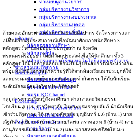
ทำเนียบผู้อำนวยการ
กลุ่มบริหารงานวิชาการ
กลุ่มบริหารงานงบประมาณ
กลุ่มบริหารงานบุคคล
กลุ่มบริหารงานทั่วไป
ด้วยคณะอักษรศาสตร์ มหาวิทยาลัยศิลปากร จัดโครงการแลก
หลักสูตร
เปลี่ยนเรียนรู้ประสบการณ์เพื่อพัฒนาศักยภาพนักศึกษา 3
หลักสูตรสถานศึกษา
หลักสูตร : พาน้องมัธยม ชมกรุงเก่า ณ จังหวัด
หลักสูตรผู้นำ
พระนครศรีอยุธยา โดยมีวัตถุประสงค์เพื่อให้นักศึกษา ทั้ง 3
หลักสูตรแผนการเรียนเทคโนโลยีและการจัดการ
หลักสูตร ได้มีโอกาสแลกเปลี่ยนเรียนรู้ประสบการณ์ระหว่างกัน
ข่าวสารและกิจกรรม
พร้อมทั้งได้มีโอกาสนำความรู้ที่ได้จากห้องเรียนมาประยุกต์ใช้
นักเรียนปัจจุบัน
และประมวลความรู้มาถ่ายทอดและทำกิจกรรมให้กับนักเรียน
ห้องสมุดและคลังข้อมูล
ระดับมัธยมผู้สนใจวิชาประวัติศาสตร์
ตรวจสอบผลการเรียน
ชมรม KC Channel
กลุ่มสาระการเรียนรู้สังคมศึกษา ศาสนาและวัฒนธรรม
E-Learning
โรงเรียน ภ.ป.ร. ราชวิทยาลัย ในพระบรมราชูปถัมภ์ นำนักเรียน
การเรียนการสอนทางไกล
เข้าร่วมกิจกรรม ได้แก่ นายลัทธชัย บุญอินทร์ ม.6 (บ้าน 1) นาย
LMS บทเรียนออนไลน์
ณัฐภัทร จูเปีย ม.6 (บ้าน 2) นายภัคพล ตราทอง ม.6 (บ้าน 4) นาย
สิ่งอำนวยความสะดวก
การบริการ
ภานุภัทร แย้มชม ม.6 (บ้าน 2) และ นายสหพล ศรีสดใส ม.6
ห้องสมุดและคลังข้อมูล