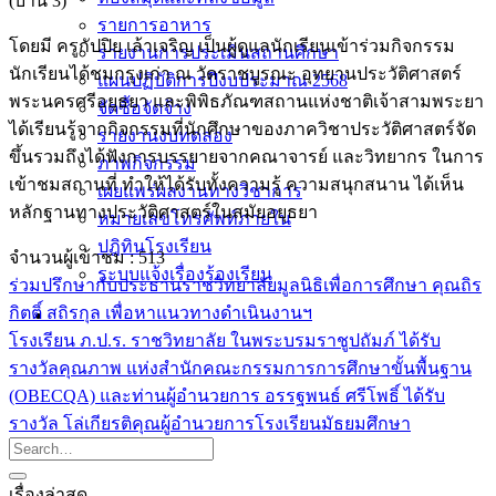
(บ้าน 3)
รายการอาหาร
โดยมี ครูกัปปิย เล้าเจริญ เป็นผู้ดูแลนักเรียนเข้าร่วมกิจกรรม
รายงานการประเมินสถานศึกษา
นักเรียนได้ชมกรุงเก่า ณ วัดราชบูรณะ อุทยานประวัติศาสตร์
แผนปฏิบัติการปีงบประมาณ 2568
พระนครศรีอยุธยา และพิพิธภัณฑสถานแห่งชาติเจ้าสามพระยา
จัดซื้อจัดจ้าง
ได้เรียนรู้จากกิจกรรมที่นักศึกษาของภาควิชาประวัติศาสตร์จัด
รายงานงบทดลอง
ขึ้นรวมถึงได้ฟังการบรรยายจากคณาจารย์ และวิทยากร ในการ
ภาพกิจกรรม
เข้าชมสถานที่ ทำให้ได้รับทั้งความรู้ ความสนุกสนาน ได้เห็น
เผยแพร่ผลงานทางวิชาการ
หลักฐานทางประวัติศาสตร์ในสมัยอยุธยา
หมายเลขโทรศัพท์ภายใน
ปฎิทินโรงเรียน
จำนวนผู้เข้าชม :
513
ระบบแจ้งเรื่องร้องเรียน
ร่วมปรึกษากับประธานราชวิทยาลัยมูลนิธิเพื่อการศึกษา คุณถิร
กิตติ์ สถิรกุล เพื่อหาแนวทางดำเนินงานฯ
โรงเรียน ภ.ป.ร. ราชวิทยาลัย ในพระบรมราชูปถัมภ์ ได้รับ
รางวัลคุณภาพ แห่งสำนักคณะกรรมการการศึกษาขั้นพื้นฐาน
(OBECQA) และท่านผู้อำนวยการ อรรฐพนธ์ ศรีโพธิ์ ได้รับ
รางวัล โล่เกียรติคุณผู้อำนวยการโรงเรียนมัธยมศึกษา
เรื่องล่าสุด