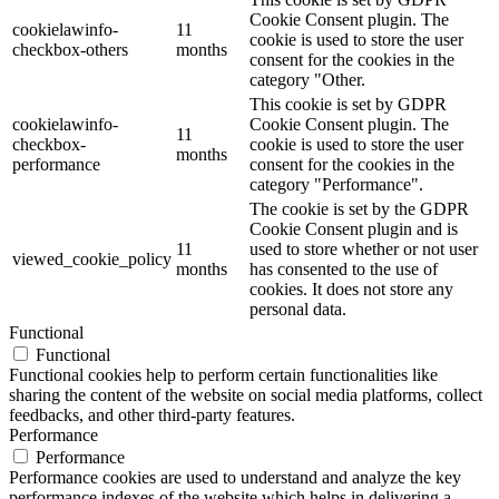
Cookie Consent plugin. The
cookielawinfo-
11
cookie is used to store the user
checkbox-others
months
consent for the cookies in the
category "Other.
This cookie is set by GDPR
cookielawinfo-
Cookie Consent plugin. The
11
checkbox-
cookie is used to store the user
months
performance
consent for the cookies in the
category "Performance".
The cookie is set by the GDPR
Cookie Consent plugin and is
11
used to store whether or not user
viewed_cookie_policy
months
has consented to the use of
cookies. It does not store any
personal data.
Functional
Functional
Functional cookies help to perform certain functionalities like
sharing the content of the website on social media platforms, collect
feedbacks, and other third-party features.
Performance
Performance
Performance cookies are used to understand and analyze the key
performance indexes of the website which helps in delivering a