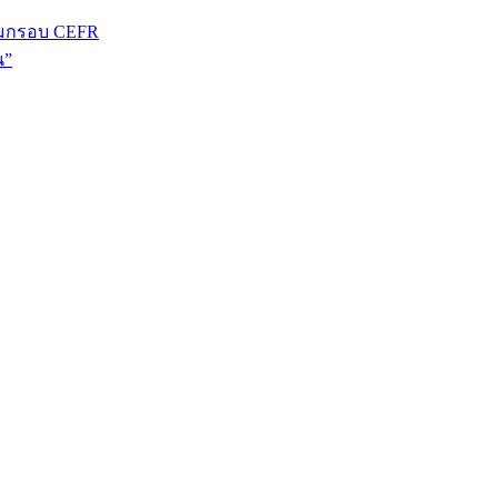
มกรอบ CEFR
น”