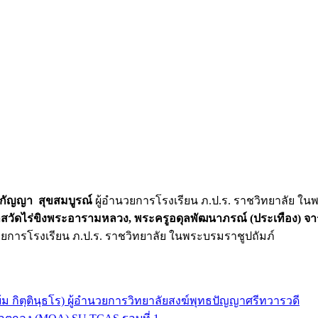
กัญญา สุขสมบูรณ์
ผู้อำนวยการโรงเรียน ภ.ป.ร. ราชวิทยาลัย ใน
วาสวัดไร่ขิงพระอารามหลวง, พระครูอดุลพัฒนาภรณ์ (ประเทือง) จา
วยการโรงเรียน ภ.ป.ร. ราชวิทยาลัย ในพระบรมราชูปถัมภ์
ม กิตฺตินฺธโร) ผู้อำนวยการวิทยาลัยสงฆ์พุทธปัญญาศรีทวารวดี