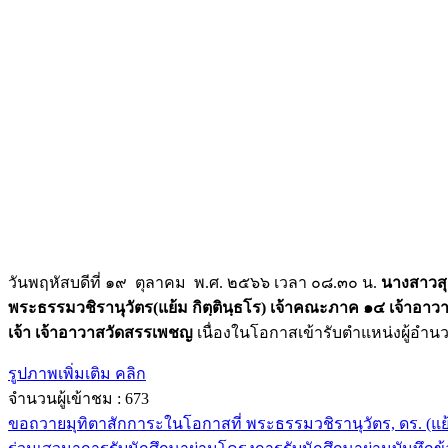
วันพฤหัสบดีที่ ๑๙ ตุลาคม พ.ศ. ๒๕๖๖ เวลา ๐๘.๓๐ น.
นางสาวสุ
พระธรรมวชิรานุวัตร(แย้ม กิตฺตินฺธโร) เจ้าคณะภาค ๑๔ เจ้าอา
เจ้า เจ้าอาวาสวัดสรรเพชญ
เนื่องในโอกาสเข้ารับตำแหน่งผู้อำน
รูปภาพเพิ่มเติม คลิก
จำนวนผู้เข้าชม :
673
ขอถวายมุทิตาสักการะในโอกาสที่ พระธรรมวชิรานุวัตร, ดร. (แย้