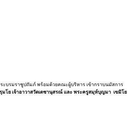
พระบรมราชูปถัมภ์ พร้อมด้วยคณะผู้บริหาร เข้ากราบนมัสการ
รุมโย เจ้าอาวาสวัดเดชานุสรณ์ และ พระครูสมุห์บุญมา เขมิโย