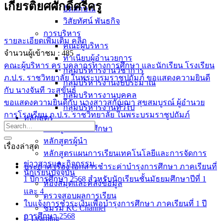
เกียรติยศศักดิ์ศรีครู
อัตลักษณ์
วิสัยทัศน์ พันธกิจ
การบริหาร
รายละเอียดเพิ่มเติม คลิก
คณะผู้บริหาร
จำนวนผู้เข้าชม :
485
ทำเนียบผู้อำนวยการ
คณะผู้บริหาร ครู บุคลากรทางการศึกษา และนักเรียน โรงเรียน
กลุ่มบริหารงานวิชาการ
ภ.ป.ร. ราชวิทยาลัย ในพระบรมราชูปถัมภ์ ขอแสดงความยินดี
กลุ่มบริหารงานงบประมาณ
กับ นางจันที วะสุขันธ์
กลุ่มบริหารงานบุคคล
ขอแสดงความยินดีกับ นางสาวสุกัญญา สุขสมบูรณ์ ผู้อำนวย
กลุ่มบริหารงานทั่วไป
การโรงเรียน ภ.ป.ร. ราชวิทยาลัย ในพระบรมราชูปถัมภ์
หลักสูตร
หลักสูตรสถานศึกษา
หลักสูตรผู้นำ
เรื่องล่าสุด
หลักสูตรแผนการเรียนเทคโนโลยีและการจัดการ
ข่าวสารและกิจกรรม
ประกาศ เรื่อง เอกสารชำระค่าบำรุงการศึกษา ภาคเรียนที่
นักเรียนปัจจุบัน
1 ปีการศึกษา 2568 สำหรับนักเรียนชั้นมัธยมศึกษาปีที่ 1
ห้องสมุดและคลังข้อมูล
และ 4
ตรวจสอบผลการเรียน
ใบแจ้งการชำระเงินเพื่อบำรุงการศึกษา ภาคเรียนที่ 1 ปี
ชมรม KC Channel
การศึกษา 2568
E-Learning