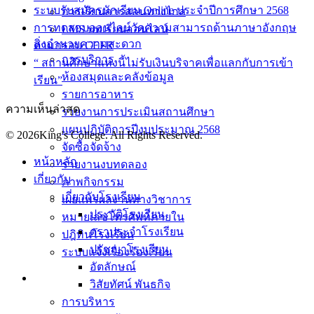
ระบบรับสมัครนักเรียน Online ประจำปีการศึกษา 2568
การเรียนการสอนทางไกล
การทดสอบออนไลน์วัดความสามารถด้านภาษาอังกฤษ
LMS บทเรียนออนไลน์
สิ่งอำนวยความสะดวก
ตามกรอบ CEFR
การบริการ
“ สถานศึกษาแห่งนี้ไม่รับเงินบริจาคเพื่อแลกกับการเข้า
ห้องสมุดและคลังข้อมูล
เรียน”
รายการอาหาร
ความเห็นล่าสุด
รายงานการประเมินสถานศึกษา
แผนปฏิบัติการปีงบประมาณ 2568
© 2026King's College. All Rights Reserved.
จัดซื้อจัดจ้าง
หน้าหลัก
รายงานงบทดลอง
เกี่ยวกับ
ภาพกิจกรรม
เกี่ยวกับโรงเรียน
เผยแพร่ผลงานทางวิชาการ
ประวัติโรงเรียน
หมายเลขโทรศัพท์ภายใน
ตราประจำโรงเรียน
ปฎิทินโรงเรียน
ปรัชญาโรงเรียน
ระบบแจ้งเรื่องร้องเรียน
อัตลักษณ์
วิสัยทัศน์ พันธกิจ
การบริหาร