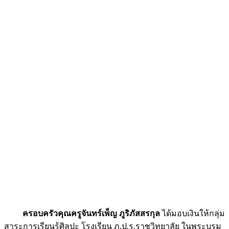
ครอบครัวคุณครูจันทร์เพ็ญ ภูริภัสสรกุล
ได้มอบเงินให้กลุ่ม
สาระการเรียนรู้ศิลปะ โรงเรียน ภ.ป.ร.ราชวิทยาลัย ในพระบรม