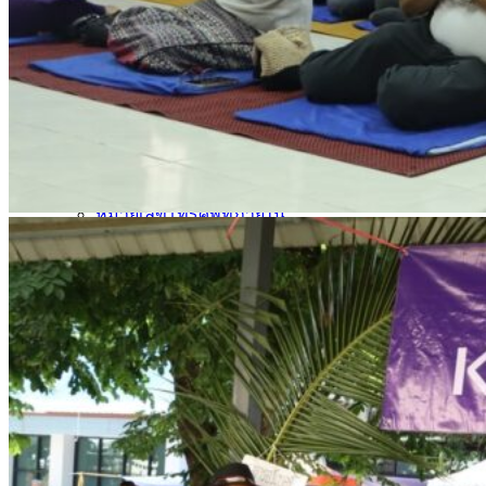
รายการอาหาร
รายงานการประเมินสถานศึกษา
แผนปฏิบัติการปีงบประมาณ 2568
จัดซื้อจัดจ้าง
รายงานงบทดลอง
ภาพกิจกรรม
เผยแพร่ผลงานทางวิชาการ
หมายเลขโทรศัพท์ภายใน
ปฎิทินโรงเรียน
ระบบแจ้งเรื่องร้องเรียน