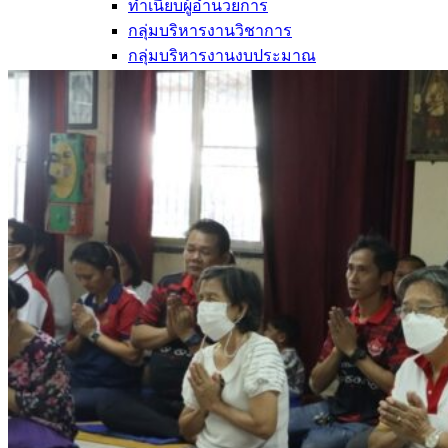
ทำเนียบผู้อำนวยการ
กลุ่มบริหารงานวิชาการ
กลุ่มบริหารงานงบประมาณ
กลุ่มบริหารงานบุคคล
กลุ่มบริหารงานทั่วไป
หลักสูตร
หลักสูตรสถานศึกษา
หลักสูตรผู้นำ
หลักสูตรแผนการเรียนเทคโนโลยีและการจัดการ
ข่าวสารและกิจกรรม
นักเรียนปัจจุบัน
ห้องสมุดและคลังข้อมูล
ตรวจสอบผลการเรียน
ชมรม KC Channel
E-Learning
การเรียนการสอนทางไกล
LMS บทเรียนออนไลน์
สิ่งอำนวยความสะดวก
การบริการ
ห้องสมุดและคลังข้อมูล