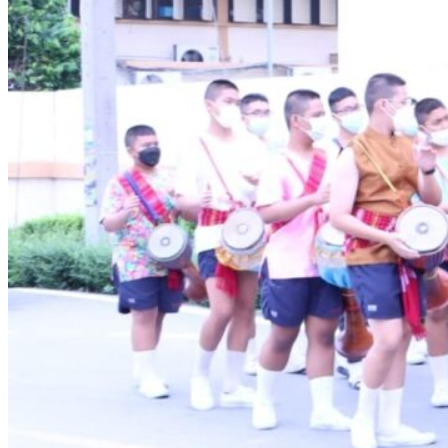
การบริการ
ห้องสมุดและคลังข้อมูล
รายการอาหาร
รายงานการประเมินสถานศึกษา
แผนปฏิบัติการปีงบประมาณ 2568
จัดซื้อจัดจ้าง
รายงานงบทดลอง
ภาพกิจกรรม
เผยแพร่ผลงานทางวิชาการ
หมายเลขโทรศัพท์ภายใน
ปฎิทินโรงเรียน
ระบบแจ้งเรื่องร้องเรียน