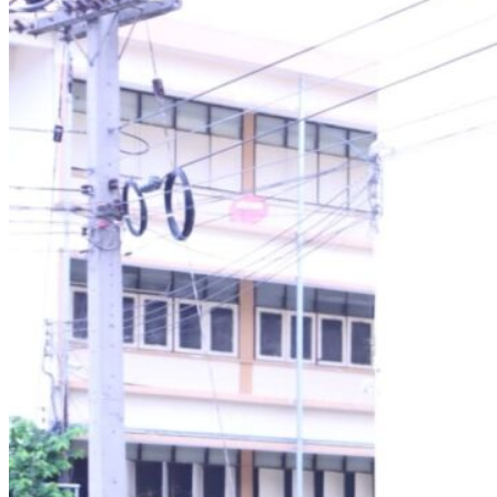
คณะผู้บริหาร
ทำเนียบผู้อำนวยการ
กลุ่มบริหารงานวิชาการ
กลุ่มบริหารงานงบประมาณ
กลุ่มบริหารงานบุคคล
กลุ่มบริหารงานทั่วไป
หลักสูตร
หลักสูตรสถานศึกษา
หลักสูตรผู้นำ
หลักสูตรแผนการเรียนเทคโนโลยีและการจัดการ
ข่าวสารและกิจกรรม
นักเรียนปัจจุบัน
ห้องสมุดและคลังข้อมูล
ตรวจสอบผลการเรียน
ชมรม KC Channel
E-Learning
การเรียนการสอนทางไกล
LMS บทเรียนออนไลน์
สิ่งอำนวยความสะดวก