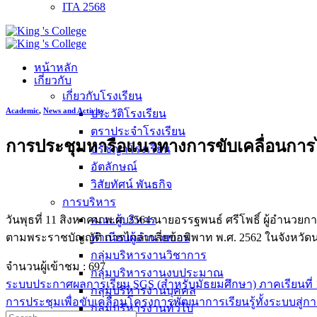
ITA 2568
หน้าหลัก
เกี่ยวกับ
เกี่ยวกับโรงเรียน
Academic
,
News and Activity
ประวัติโรงเรียน
ตราประจำโรงเรียน
การประชุมหารือแนวทางการขับเคลื่อนการไก
ปรัชญาโรงเรียน
อัตลักษณ์
วิสัยทัศน์ พันธกิจ
การบริหาร
วันพุธที่ 11 สิงหาคม พ.ศ. 2564 นายอรรฐพนธ์ ศรีโพธิ์ ผู้อำน
คณะผู้บริหาร
ตามพระราชบัญญัติ การไกล่เกลี่ยข้อพิพาท พ.ศ. 2562 ในจังหว
ทำเนียบผู้อำนวยการ
กลุ่มบริหารงานวิชาการ
จำนวนผู้เข้าชม :
697
กลุ่มบริหารงานงบประมาณ
ระบบประกาศผลการเรียน SGS (สำหรับมัธยมศึกษา) ภาคเรียนที่
กลุ่มบริหารงานบุคคล
การประชุมเพื่อขับเคลื่อนโครงการพัฒนาการเรียนรู้ทั้งระบบสู่
กลุ่มบริหารงานทั่วไป