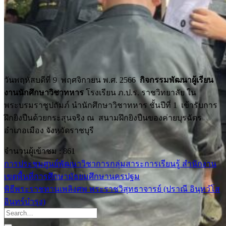
วันพฤหัสบดีที่ 9 พฤศจิกายน พ.ศ. 2566
กิจกรรมพัฒนาผู้เรียน
งานนักศึกษาวิชาทหาร
โรงเรียน ภ.ป.ร. ราชวิทยาลัย ใน
พระบรมราชูปถัมภ์ นำนักศึกษาวิชาทหาร ชั้นปีที่ 1 เข้ารับการ
ฝึกยิงปืนด้วยกระสุนจริง ณ สนามฝึกยิงปืนของค่ายบุรฉัตร
อำเภอเมือง จังหวัดราชบุรี
จำนวนผู้เข้าชม :
861
การประชุมศูนย์พัฒนาวิชาการกลุ่มสาระการเรียนรู้ สำนักงาน
เขตพื้นที่การศึกษามัธยมศึกษานครปฐม
พิธีพระราชทานเพลิงศพ พระราชวิสุทธาจารย์ (ปราณี อินฺทวํโส
อินทร์บำรุง)