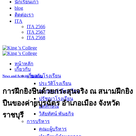
นักเรียนเก่า
blog
ติดต่อเรา
ITA
ITA 2566
ITA 2567
ITA 2568
หน้าหลัก
เกี่ยวกับ
เกี่ยวกับโรงเรียน
News and Activity
,
Students
ประวัติโรงเรียน
การฝึกยิงปืนด้วยกระสุนจริง ณ สนามฝึกยิง
ตราประจำโรงเรียน
ปรัชญาโรงเรียน
ปืนของค่ายบุรฉัตร อำเภอเมือง จังหวัด
อัตลักษณ์
ราชบุรี
วิสัยทัศน์ พันธกิจ
การบริหาร
คณะผู้บริหาร