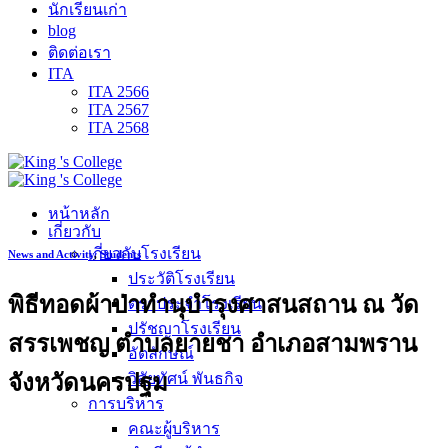
นักเรียนเก่า
blog
ติดต่อเรา
ITA
ITA 2566
ITA 2567
ITA 2568
หน้าหลัก
เกี่ยวกับ
เกี่ยวกับโรงเรียน
News and Activity
,
Students
ประวัติโรงเรียน
พิธีทอดผ้าป่าทำนุบำรุงศาสนสถาน ณ วัด
ตราประจำโรงเรียน
ปรัชญาโรงเรียน
สรรเพชญ ตำบลยายชา อำเภอสามพราน
อัตลักษณ์
จังหวัดนครปฐม
วิสัยทัศน์ พันธกิจ
การบริหาร
คณะผู้บริหาร